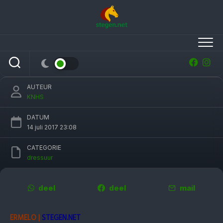
Skip
to
content
Madeleine Witte en Cennin nipt aan kop na
eerste onderdeel NK-dressuur
AUTEUR
KNHS
DATUM
14 juli 2017 23:08
CATEGORIE
dressuur
deel
deel
mail
ERMELO |
STEGEN.NET