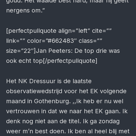
goud. Het waaide best hard, maar hij geeft
nergens om.”
[perfectpullquote align=”left” cite=””
link=”” color=”#662483″ class=””
size=”22″]Jan Peeters: De top drie was
ook echt top[/perfectpullquote]
Het NK Dressuur is de laatste
observatiewedstrijd voor het EK volgende
maand in Gothenburg. ,,Ik heb er nu wel
vertrouwen in dat we naar het EK gaan. Ik
denk nog niet aan de titel. Ik ga zondag
weer m’n best doen. Ik ben al heel blij met