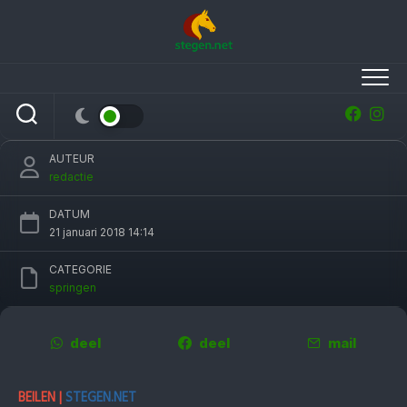
Skip
to
content
Laura Slager na zege op Indoor Hartje
Drenthe: ‘ik kon agressief vooruit rijden’
[video]
AUTEUR
redactie
DATUM
21 januari 2018 14:14
CATEGORIE
springen
deel
deel
mail
BEILEN |
STEGEN.NET