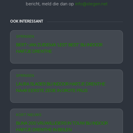
bericht, meld die dan op
info@stegen.net
OOK INTERESSANT
SPRINGEN
BERT-JAN ZUIDEMA ‘LEST BEST’ BIJ INDOOR
HARTJE DRENTHE
SPRINGEN
LAURA SLAGER BIJ INDOOR HARTJE DRENTHE
NAAR EERSTE ZEGE IN GROTE PRIJS
KORT NIEUWS
BIJNA 200 VRIJWILLIGERS IN TOUW BIJ INDOOR
HARTJE DRENTHE IN BEILEN