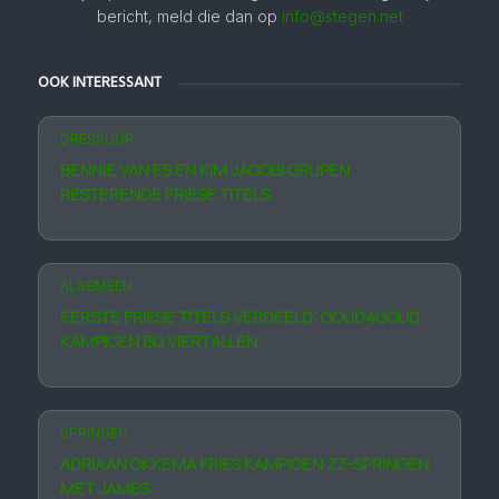
bericht, meld die dan op
info@stegen.net
OOK INTERESSANT
DRESSUUR
BENNIE VAN ES EN KIM JACOBI GRIJPEN
RESTERENDE FRIESE TITELS
ALGEMEEN
EERSTE FRIESE TITELS VERDEELD: GOUD4GOUD
KAMPIOEN BIJ VIERTALLEN
SPRINGEN
ADRIAAN OKKEMA FRIES KAMPIOEN ZZ-SPRINGEN
MET JAMES