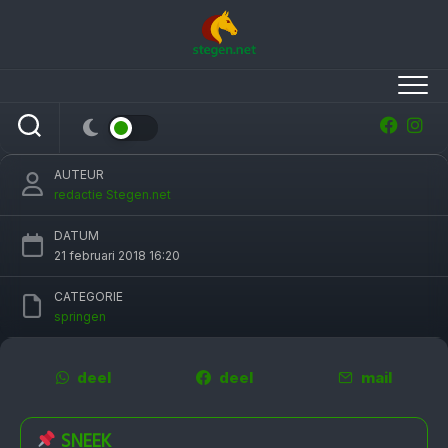
Skip
to
content
Rink-Jan Dijkstra pakt met Sanchez Friese
titel in ZZ-klasse
AUTEUR
redactie Stegen.net
DATUM
21 februari 2018 16:20
CATEGORIE
springen
deel
deel
mail
SNEEK