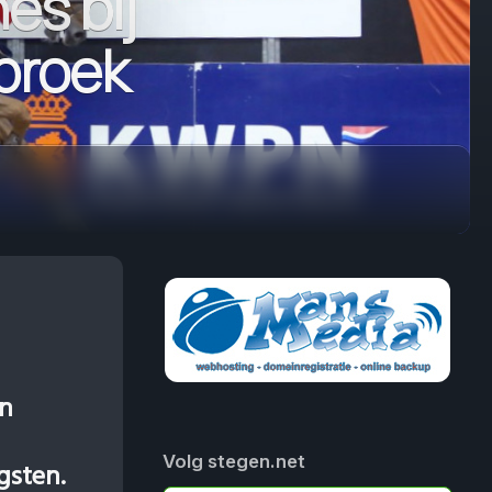
es bij
broek
en
Volg stegen.net
gsten.