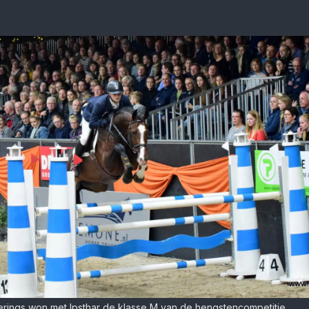
rings won met Ipsthar de klasse M van de hengstencompetitie.