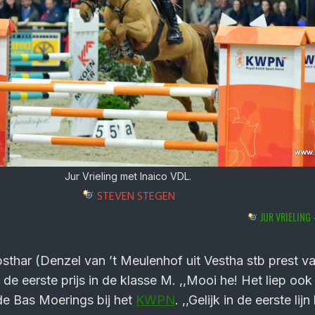
Jur Vrieling met Inaico VDL.
STEVEN STEGEN
JUR VRIELING 
sthar (Denzel van ’t Meulenhof uit Vestha stb prest v
de eerste prijs in de klasse M. ,,Mooi he! Het liep ook
de Bas Moerings bij het
KWPN
. ,,Gelijk in de eerste li