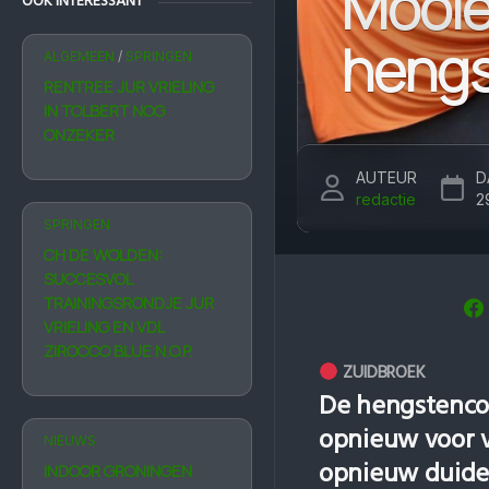
Mooie 
OOK INTERESSANT
hengs
ALGEMEEN
/
SPRINGEN
RENTREE JUR VRIELING
IN TOLBERT NOG
ONZEKER
AUTEUR
D
redactie
2
SPRINGEN
CH DE WOLDEN:
SUCCESVOL
TRAININGSRONDJE JUR
VRIELING EN VDL
ZIROCCO BLUE N.O.P.
ZUIDBROEK
De hengstencom
opnieuw voor vo
NIEUWS
opnieuw duidel
INDOOR GRONINGEN