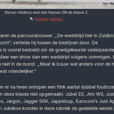
Steven Veldhuis won met Haynes GN de klasse Z.
MARIOL MIDDEL
jaren de parcoursbouwer. ,,De wedstrijd hier in Zuidbr
ocht”, vertelde hij tussen de bedrijven door. De
e is vooral bedoeld om de goedgekeurde vaderpaarde
. Meer een show dan een wedstrijd volgens sommigen.
niet in de mond. ,,Maar ik bouw wel anders voor de 
wat vriendelijker.”
en er na twee omlopen een flink aantal dubbel foutloz
n deze klasse niet opgemaakt. Jubel ES, Jimi WS, Jus
o, Jargon, Jagger SRK, Jappeloup, Eurocool’s Just Ap
 Jukebox konden in deze rubriek de gedeelde eerste p