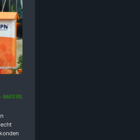
– INAICO VDL
an
 echt
jn konden