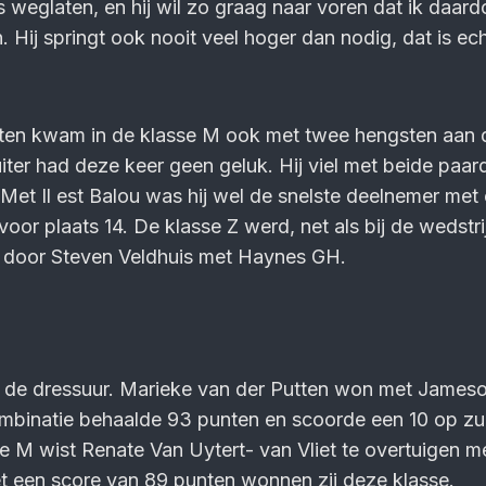
weglaten, en hij wil zo graag naar voren dat ik daardo
. Hij springt ook nooit veel hoger dan nodig, dat is ech
hten kwam in de klasse M ook met twee hengsten aan d
iter had deze keer geen geluk. Hij viel met beide paar
 Met Il est Balou was hij wel de snelste deelnemer met
or plaats 14. De klasse Z werd, net als bij de wedstri
door Steven Veldhuis met Haynes GH.
de dressuur. Marieke van der Putten won met James
ombinatie behaalde 93 punten en scoorde een 10 op zu
sse M wist Renate Van Uytert- van Vliet te overtuigen m
et een score van 89 punten wonnen zij deze klasse.