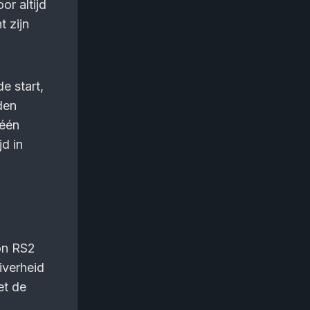
or altijd
t zijn
e start,
den
 één
jd in
on RS2
iverheid
et de