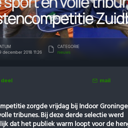
sport en volle tribun
tencompetitie Zuid
ATUM
CATEGORIE
9 december 2018 11:26
nieuws
deel
mail
petitie zorgde vrijdag bij Indoor Groning
lle tribunes. Bij deze derde selectie werd
ijk dat het publiek warm loopt voor de hen