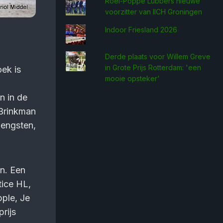
Roel-Poppe Lubbers nieuwe
voorzitter van IICH Groningen
Indoor Friesland 2026
Derde plaats voor Willem Greve
in Grote Prijs Rotterdam: 'een
oek is
mooie opsteker'
n in de
 Brinkman
hengsten,
en. Een
tice HL,
ple, Je
rijs