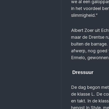
we al een galoppas 
in het voordeel ben
slimmigheid.”
Albert Zoer uit Ec
maar de Drentse ru
buiten de barrage.
afwerp, nog goed vo
Ermelo, gewonnen 
Dressuur
De dag begon met 
de klasse L. De c
en takt. In de kla
hengst In Style, m