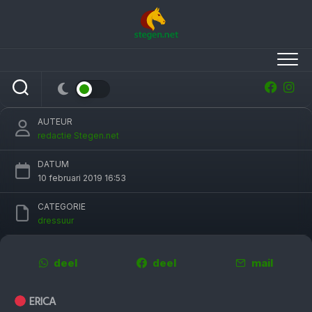
Skip
to
content
Drentse dressuurtitel voor ‘stresskip’ Floor
van Manen
AUTEUR
redactie Stegen.net
DATUM
10 februari 2019 16:53
CATEGORIE
dressuur
deel
deel
mail
ERICA