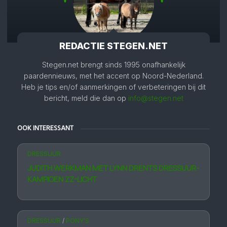
REDACTIE STEGEN.NET
Stegen.net brengt sinds 1995 onafhankelijk
paardennieuws, met het accent op Noord-Nederland.
Heb je tips en/of aanmerkingen of verbeteringen bij dit
bericht, meld die dan op
info@stegen.net
OOK INTERESSANT
DRESSUUR
JUDITH WERKMAN MET LYNN DRENTS DRESSUUR­
KAMPIOEN ZZ-LICHT
DRESSUUR
/
PONY'S