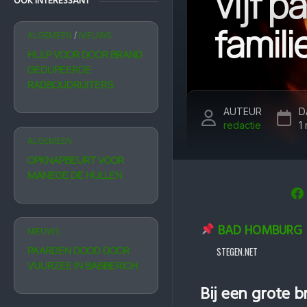
Vijf p
OOK INTERESSANT
famil
ALGEMEEN
/
NIEUWS
HULP VOOR DOOR BRAND
GEDUPEERDE
RADBOUDRUITERS
AUTEUR
D
redactie
1
ALGEMEEN
OPKNAPBEURT VOOR
MANEGE DE HULLEN
BAD HOMBURG
NIEUWS
PAARDEN DOOD DOOR
STEGEN.NET
VUURZEE IN BABBERICH
Bij een grote b