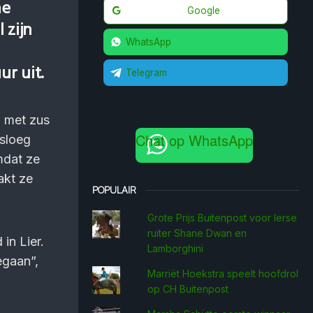
he
Google
 zijn
WhatsApp
r uit.
Telegram
n met zus
Chat op WhatsApp
nsloeg
mdat ze
akt ze
POPULAIR
Grote Prijs Buitenpost voor Ierse
ruiter Shane Dwan en
in Lier.
Lamborghini
egaan”,
Marriët Hoekstra speelt hoofdrol
op CH Buitenpost