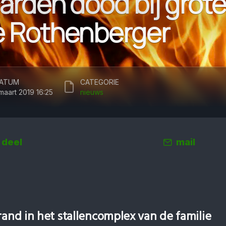
aarden dood bij grot
ie Rothenberger
ATUM
CATEGORIE
 maart 2019 16:25
nieuws
deel
mail
rand in het stallencomplex van de familie