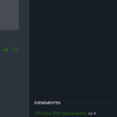
EVENEMENTEN
CSI Exloo 2026 [geannuleerd]
op 6