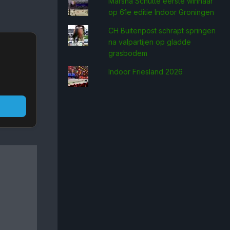
Marsha Schütte eerste win­naar
op 61e editie Indoor Groningen
CH Buitenpost schrapt springen
na valpartijen op gladde
grasbodem
Indoor Friesland 2026