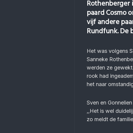
Rothenberger i
paard Cosmo o
vijf andere pa
Rundfunk. De b
Het was volgens Sö
Sanneke Rothenber
werden ze gewekt.
rook had ingeadem
het naar omstandi
Sven en Gonnelien 
,,Het is wel duidel
zo meldt de famili