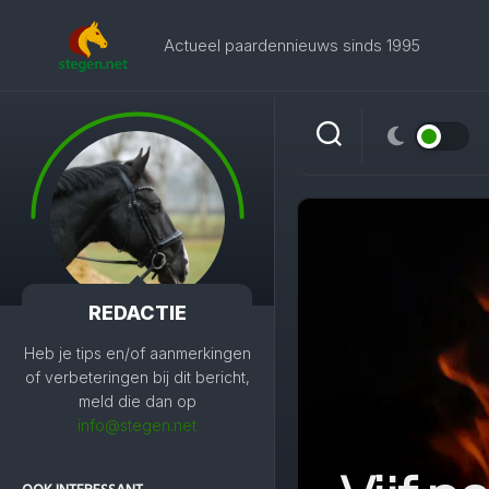
Skip
to
Actueel paardennieuws sinds 1995
content
REDACTIE
Heb je tips en/of aanmerkingen
of verbeteringen bij dit bericht,
meld die dan op
info@stegen.net