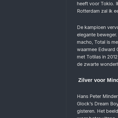
heeft voor Tokio. 
Rotterdam zal ik 
De kampioen vervol
elegante beweger. 
macho, Total is me
waarmee Edward Gal
met Totilas in 201
de zwarte wonderhe
Zilver voor Mi
Hans Peter Minder
Glock’s Dream Boy N
gisteren. Het beel