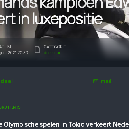
lands kampioen Edw
rt in luxepositie
ATUM
CATEGORIE
 juni 2021 20:30
dressuur
deel
mail
RD | KNHS
 Olympische spelen in Tokio verkeert Nede