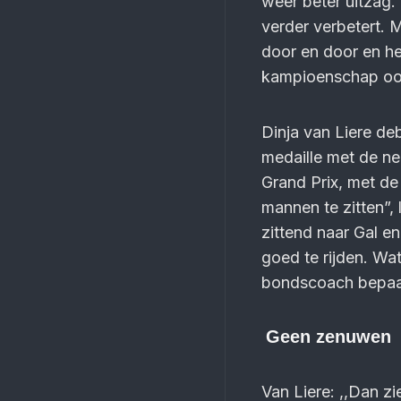
weer beter uitzag. 
verder verbetert. 
door en door en h
kampioenschap oo
Dinja van Liere de
medaille met de ne
Grand Prix, met de
mannen te zitten”, 
zittend naar Gal e
goed te rijden. Wa
bondscoach bepaal
Geen zenuwen
Van Liere: ,,Dan zi