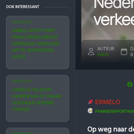
Neder
OOK INTERESSANT
verkee
DRESSUUR
ISABELL WERTH WINT
FINALE WERELDBEKER
DRESSUUR, MADELEINE
AUTEUR
D
WITTE VERRASSEND
KNHS
6
VIJFDE
DRESSUUR
DANIËLLE HEIJKOOP
KAMPIOEN IN ZZ-ZWAAR,
ERMELO
VERONIQUE ROERINK
TWEEDE
PAARDENSPORTNOO
Op weg naar de
DRESSUUR