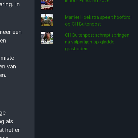
Indoor Friesland 2026
ring. In
Marriët Hoekstra speelt hoofdrol
op CH Buitenpost
 meer een
CH Buitenpost schrapt springen
een
na valpartijen op gladde
grasbodem
 miste
nen van
en.
ige
ag als
t het er