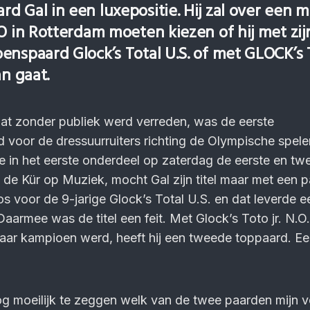
d Gal in een luxepositie. Hij zal over een 
O in Rotterdam moeten kiezen of hij met zij
nspaard Glock’s Total U.S. of met GLOCK’s T
an gaat.
at zonder publiek werd verreden, was de eerste
d voor de dressuurruiters richting de Olympische spele
 in het eerste onderdeel op zaterdag de eerste en tw
e, de Kür op Muziek, mocht Gal zijn titel maar met een 
os voor de 9-jarige Glock’s Total U.S. en dat leverde e
armee was de titel een feit. Met Glock’s Toto jr. N.O.
jaar kampioen werd, heeft hij een tweede toppaard. Ee
 nog moeilijk te zeggen welk van de twee paarden mijn 