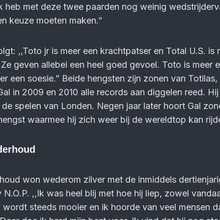
Ik heb met deze twee paarden nog weinig wedstrijderva
een keuze moeten maken.”
gt: ,,Toto jr is meer een krachtpatser en Total U.S. is
Ze geven allebei een heel goed gevoel. Toto is meer 
er een soesie.” Beide hengsten zijn zonen van Totilas,
 in 2009 en 2010 alle records aan diggelen reed. Hij
2 de spelen van Londen. Negen jaar later hoort Gal zo
ngst waarmee hij zich weer bij de wereldtop kan rijd
nderhoud
houd won wederom zilver met de inmiddels dertienjar
.O.P. ,,Ik was heel blij met hoe hij liep, zowel vanda
d wordt steeds mooier en ik hoorde van veel mensen da