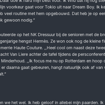
Daar doe ik hard mijn best voor. Ik vind dat hij nog st
Mijn voorkeur gaat voor Tokio uit naar Dream Boy. Ik 
eb veel routine met hem opgebouwd. Dat heb je op ee
k gewoon nodig.”
buteerde op het NK Dressuur bij de senioren met de b
genjarige hengst Hermès. Ze won ook nog de kleine fi
 merrie Haute Couture. ,,Heel cool om naast deze twe
lacht Van Liere achter de tafel tijdens de persconferent
n Minderhoud. ,,Ik focus me nu op Rotterdam en hoop 
t er daarna gaat gebeuren, hangt natuurlijk ook af van
t.”
en we het wel. Ik heb geloof in allebei mijn paarden. Ik