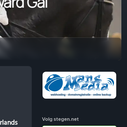
ard Gal
Volg stegen.net
rlands