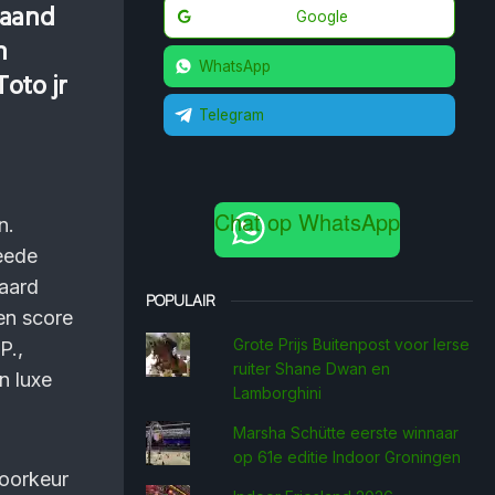
maand
Google
n
WhatsApp
oto jr
Telegram
Chat op WhatsApp
n.
eede
paard
POPULAIR
en score
Grote Prijs Buitenpost voor Ierse
P.,
ruiter Shane Dwan en
n luxe
Lamborghini
Marsha Schütte eerste win­naar
op 61e editie Indoor Groningen
voorkeur