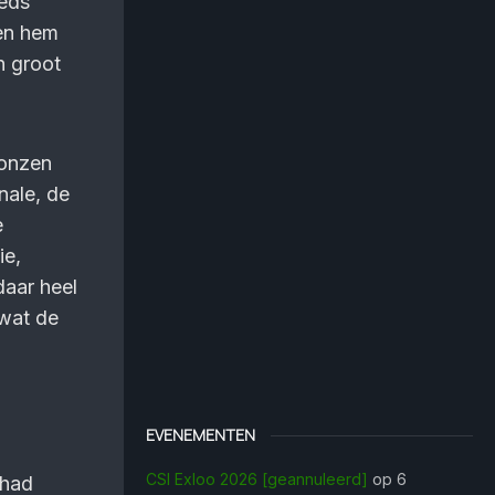
eeds
ken hem
n groot
ronzen
nale, de
e
ie,
daar heel
 wat de
EVENEMENTEN
CSI Exloo 2026 [geannuleerd]
op 6
 had