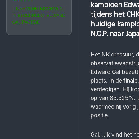
kampioen Edwar
TINNE VILHELMSON WINT
tijdens het CHI
IN STOCKHOLM, EDWARD
huidige kampioe
GAL TWEEDE
N.O.P. naar Jap
Het NK dressuur, d
observatiewedstrij
Edward Gal bezette
plaats. In de final
verdedigen. Hij ko
op van 85.625%. Da
waarmee hij vorig 
positie.
Gal: ,,Ik vind het