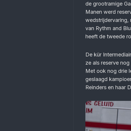
de grootramige Gan
Manen werd reserve
wedstrijdervaring,
van Rythm and Blue
heeft de tweede r
De kür Intermedia
ze als reserve no
Met ook nog drie 
geslaagd kampioen
Reinders en haar D