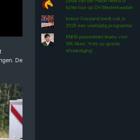
Linda van der Hauw heerst in
lichte tour op CH Westerkwartier
Indoor Friesland biedt ook in
2026 een veelzijdig programma
KNHS presenteert teams voor
WK Aken: 'trots op goede
afvaardiging'
t
engen. De