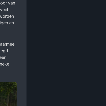
loor van
veel
e worden
rigen en
waarmee
zegd.
 een
nneke