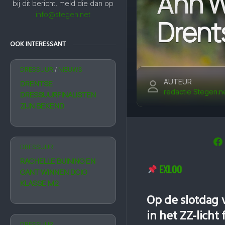
Ann W
bij dit bericht, meld die dan op
info@stegen.net
Drents
OOK INTERESSANT
DRESSUUR
/
NIEUWS
AUTEUR
DRENTSE
redactie Stegen.n
DRESSUURFINALISTEN
ZIJN BEKEND
DRESSUUR
RACHELLE BUINING EN
EXLOO
GANT WINNEN DCIG
KLASSE M2
Op de slotdag
in het ZZ-licht
DRESSUUR