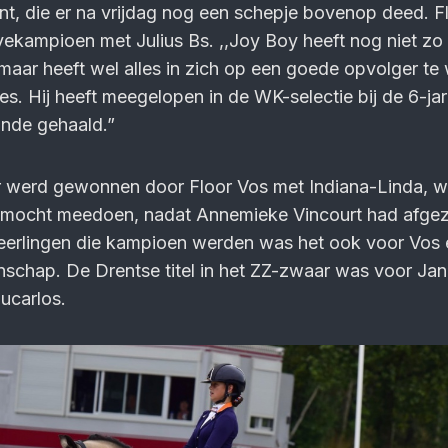
t, die er na vrijdag nog een schepje bovenop deed. F
kampioen met Julius Bs. ,,Joy Boy heeft nog niet zo 
 maar heeft wel alles in zich op een goede opvolger t
s. Hij heeft meegelopen in de WK-selectie bij de 6-ja
onde gehaald.”
ir werd gewonnen door Floor Vos met Indiana-Linda, 
g mocht meedoen, nadat Annemieke Vincourt had afge
leerlingen die kampioen werden was het ook voor Vos
schap. De Drentse titel in het ZZ-zwaar was voor Ja
ucarlos.