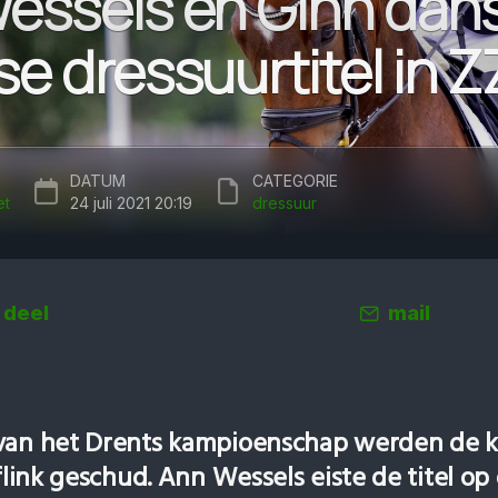
essels en Ginn dan
e dressuurtitel in Z
DATUM
CATEGORIE
et
24 juli 2021 20:19
dressuur
deel
mail
 van het Drents kampioenschap werden de k
 flink geschud. Ann Wessels eiste de titel op