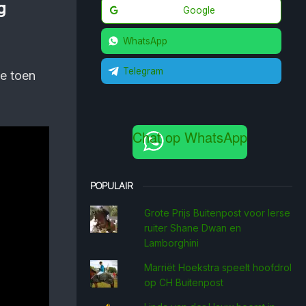
g
Google
WhatsApp
Telegram
te toen
Chat op WhatsApp
POPULAIR
Grote Prijs Buitenpost voor Ierse
ruiter Shane Dwan en
Lamborghini
Marriët Hoekstra speelt hoofdrol
op CH Buitenpost