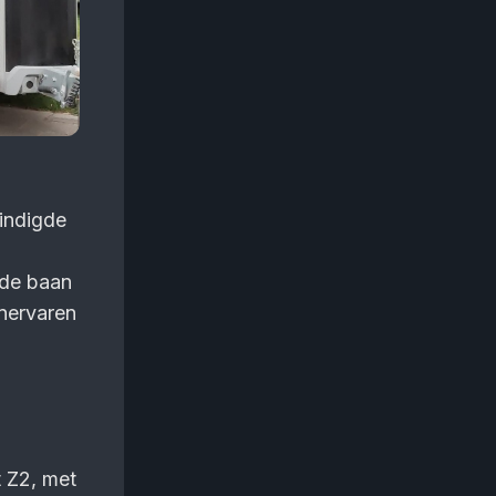
indigde
 de baan
onervaren
 Z2, met