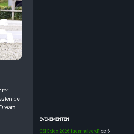
hter
gezien de
. Dream
EVENEMENTEN
CSI Exloo 2026 [geannuleerd]
op 6