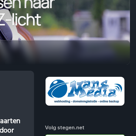
sen naar
Z-licht
aarten
Volg stegen.net
 door