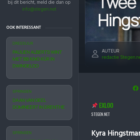
Twee 
bij dit bericht, meld die dan op
info@stegen.net
Hings
OOK INTERESSANT
DRESSUUR
AUTEUR
PAULIEN ALBERTS WINT
redactie Stegen.n
MET BB KING KÜR IN
DWINGELOO
SPRINGEN
DAAN VAN GEEL
EXLOO
DOMINEERT IN DRENTHE
STEGEN.NET
Kyra Hingstman k
SPRINGEN