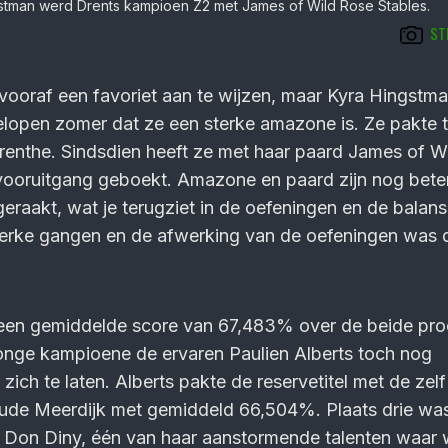
stman werd Drents kampioen Z2 met James of Wild Rose Stables.
STE
vooraf een favoriet aan te wijzen, maar Kyra Hingstm
elopen zomer dat ze een sterke amazone is. Ze pakte 
Drenthe. Sindsdien heeft ze met haar paard James of W
vooruitgang geboekt. Amazone en paard zijn nog bete
geraakt, wat je terugziet in de oefeningen en de balan
terke gangen en de afwerking van de oefeningen was d
n een gemiddelde score van 67,483% over de beide pro
onge kampioene de ervaren Paulien Alberts toch nog
zich te laten. Alberts pakte de reservetitel met de zel
de Meerdijk met gemiddeld 66,504%. Plaats drie wa
Don Diny, één van haar aanstormende talenten waar 