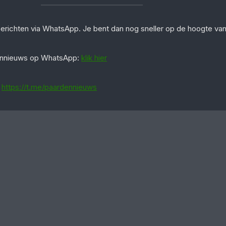
berichten via WhatsApp. Je bent dan nog sneller op de hoogte va
dennieuws op WhatsApp:
klik hier
:
https://t.me/paardennieuws