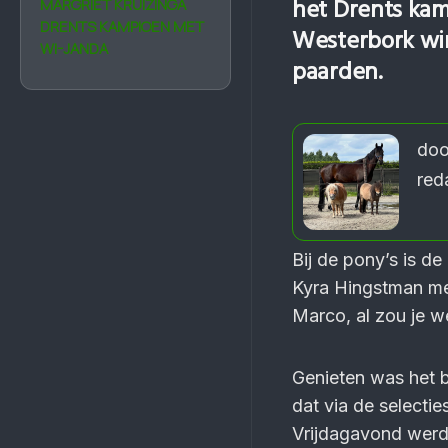
het Drents kam
MARGRIET KRUIZINGA
DRENTS KAMPIOEN MET
Wester­bork win
WI-JANDA
paarden.
doo
red
Bij de pony’s is de
Kyra Hingstman met
Marco, al zou je w
Genieten was het b
dat via de selectie
Vrijdagavond werd