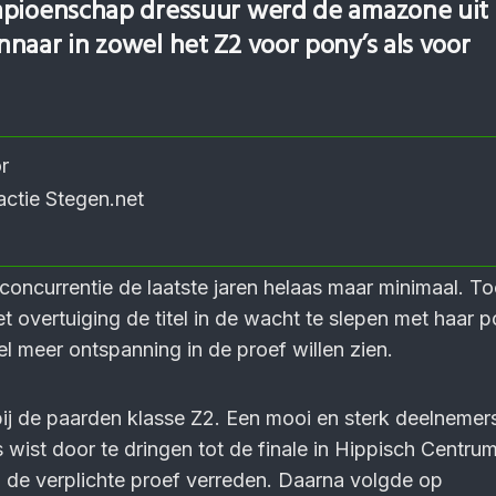
­pioen­schap dres­suur werd de ama­zone uit
­naar in zowel het Z2 voor pony’s als voor
r
actie Stegen.net
 concurrentie de laatste jaren helaas maar minimaal. To
 overtuiging de titel in de wacht te slepen met haar 
el meer ontspanning in de proef willen zien.
ij de paarden klasse Z2. Een mooi en sterk deelnemer
s wist door te dringen tot de finale in Hippisch Centru
 de verplichte proef verreden. Daarna volgde op