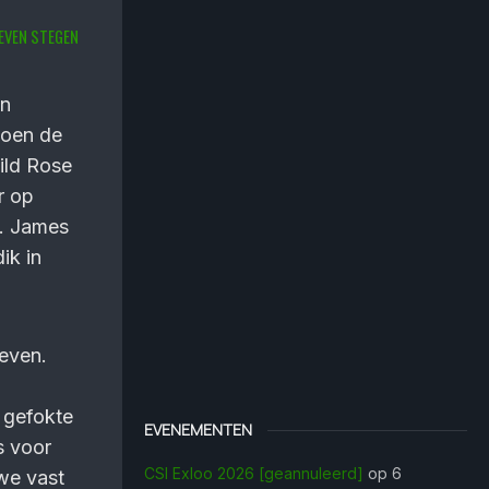
VEN STEGEN
an
toen de
ild Rose
r op
s. James
ik in
even.
f gefokte
EVENEMENTEN
s voor
CSI Exloo 2026 [geannuleerd]
op 6
we vast