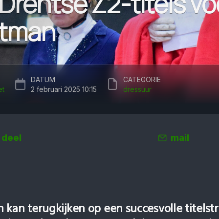
Drentse Z2-titels vo
t­man
DATUM
CATEGORIE
et
2 februari 2025 10:15
dressuur
deel
mail
an terug­kijken op een succes­volle titel­strij