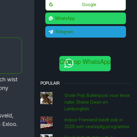
Google
WhatsApp
Telegram
Chat op WhatsApp
ch wist
POPULAIR
pony
Grote Prijs Buitenpost voor Ierse
ruiter Shane Dwan en
Lamborghini
sveld,
Indoor Friesland biedt ook in
m Exloo.
2026 een veelzijdig programma