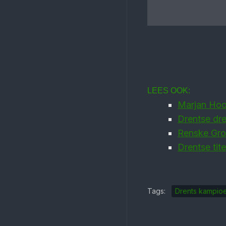
LEES OOK:
Marjan Hoo
Drentse dre
Renske Gro
Drentse tit
Tags:
Drents kampio