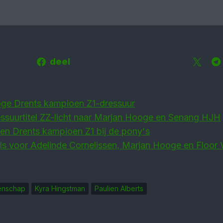
deel
ge Drents kampioen Z1-dressuur
ssuur­titel ZZ-licht naar Marjan Hooge en Senang HJH
en Drents kampioen Z1 bij de pony's
els voor Ade­linde Cor­­nelissen, Marjan Hooge en Floor
enschap
Kyra Hingstman
Paulien Alberts