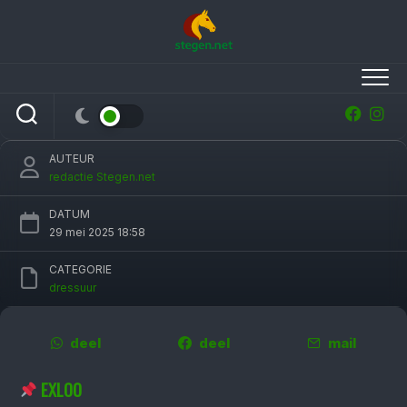
Skip
to
content
Marieke van der Putten domi­neert in Grand
Prix op CDI Exloo
AUTEUR
redactie Stegen.net
DATUM
29 mei 2025 18:58
CATEGORIE
dressuur
deel
deel
mail
EXLOO