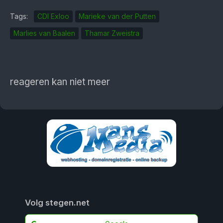
Tags:
CDI Exloo
Marieke van der Putten
Marlies van Baalen
Thamar Zweistra
reageren kan niet meer
Volg stegen.net