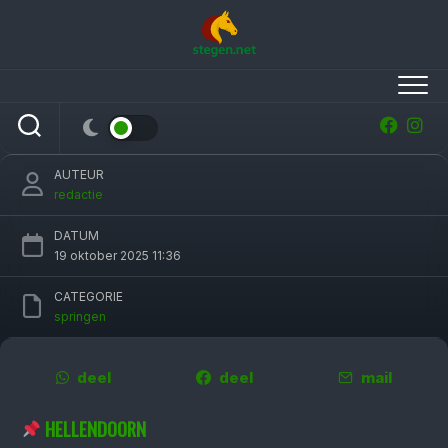
Skip
to
content
Weite Oldenziel wint in Hellendoorn eerste
etappe Winter Classics
AUTEUR
redactie
DATUM
19 oktober 2025 11:36
CATEGORIE
springen
deel
deel
mail
HELLENDOORN