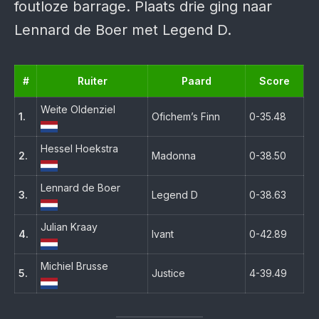
foutloze barrage. Plaats drie ging naar
Lennard de Boer met Legend D.
#
Ruiter
Paard
Score
Weite Oldenziel
1.
Ofichem’s Finn
0-35.48
Hessel Hoekstra
2.
Madonna
0-38.50
Lennard de Boer
3.
Legend D
0-38.63
Julian Kraay
4.
Ivant
0-42.89
Michiel Brusse
5.
Justice
4-39.49