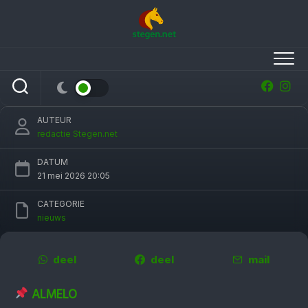
Skip
to
content
Almelose Ruiterdagen ernstig gedupeerd
door diefstal sproeiers
AUTEUR
redactie Stegen.net
DATUM
21 mei 2026 20:05
CATEGORIE
nieuws
deel
deel
mail
ALMELO