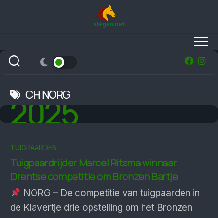
Skip
to
content
CH NORG
2025
TUIGPAARDEN
Tuigpaardrijder Marcel Ritsma winnaar
Drentse competitie om Bronzen Bartje
NORG – De competitie van tuigpaarden in
de Klavertje drie opstelling om het Bronzen