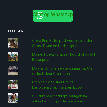
Chat op WhatsApp
POPULAIR
Grote Prijs Buitenpost voor Ierse ruiter
Shane Dwan en Lamborghini
Marriët Hoekstra speelt hoofdrol op CH
Buitenpost
Marsha Schütte eerste win­naar op 61e
editie Indoor Groningen
Probleemloze start Drents
kampioenschap springen Exloo
CH Buitenpost schrapt springen na
valpartijen op gladde grasbodem