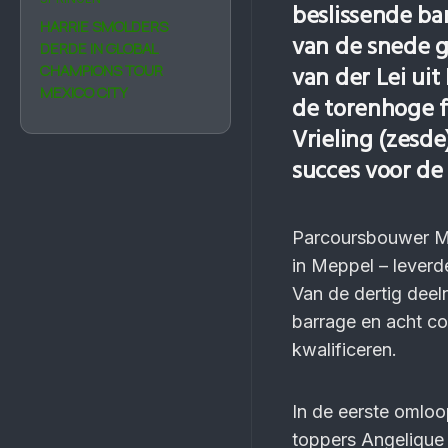
beslissende ba
HARRIE SMOLDERS
van de snede g
DERDE IN GLOBAL
CHAMPIONS TOUR
van der Lei uit
MEXICO CITY
de torenhoge f
Vrieling (zesd
succes voor de 
Parcoursbouwer Ma
in Meppel – leverd
Van de dertig deeln
barrage en acht co
kwalificeren.
In de eerste omloo
toppers Angelique 