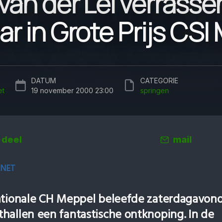
 van der Lei verrass
r in Grote Prijs CSI
DATUM
CATEGORIE
et
19 november 2000 23:00
springen
deel
mail
.NET
ationale CH Meppel beleefde zaterdagavond
hallen een fantastische ontknoping. In de