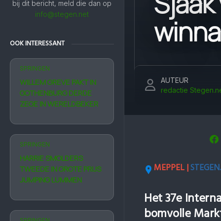
Sjaak
bij dit bericht, meld die dan op
info@stegen.net
winnaa
OOK INTERESSANT
SPRINGEN
AUTEUR
WILLEM GREVE PAKT IN
redactie Stegen.n
GOTHENBURG DERDE
ZEGE IN WERELDBEKER
SPRINGEN
HARRIE SMOLDERS
MEPPEL |
STEGEN
TWEEDE IN GROTE PRIJS
JUMPING LUMMEN
Het 37e Intern
bomvolle Markt
SPRINGEN