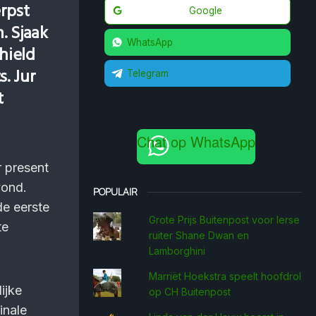
rpst
Google
. Sjaak
WhatsApp
hield
. Jur
Telegram
t
Chat op WhatsApp
 present
vond.
POPULAIR
de eerste
Grote Prijs Buitenpost voor Ierse
te
ruiter Shane Dwan en
Lamborghini
Marriët Hoekstra speelt hoofdrol
ijke
op CH Buitenpost
inale