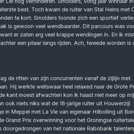
r Lei nog verhinderen. Smolders, vorig jaar winnaar i
uiterste best. Toch kwam de ruiter van Stal Heins met
nden te kort. Smolders toonde zich een sportief verlie
aak is gewoon veel wendbaarder. Dit parcours was voo
 want er zaten erg veel krappe wendingen in. En ik mis
chter een pilaar langs rijden. Ach, tweede worden is 
n
ag de ritten van zijn concurrenten vanaf de zijlijn met
an. Hij werkte weliswaar heel relaxed naar de Grote Pri
 de kant moest afwachten kon ik haast niet meer op mi
n ook niets niks wat de 18-jarige ruiter uit Houwerzijl
e in Meppel met La Vie van eigenaar Hilbolling uit Bor
e Grand Prix overwinning voor het Groningse ruitertale
 is doorgedrongen van het nationale Rabobank talenten