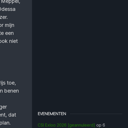
n Meppel,
 Odessa
zer.
r mijn
te een
ook niet
js toe,
jn benen
ger
EVENEMENTEN
nt, dat
plan.
CSI Exloo 2026 [geannuleerd]
op 6