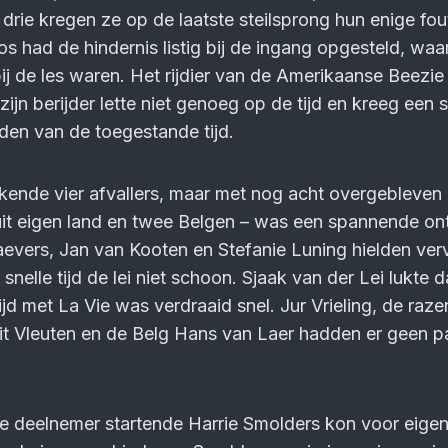
drie kregen ze op de laatste steilsprong hun enige fou
 had de hindernis listig bij de ingang opgesteld, waa
bij de les waren. Het rijdier van de Amerikaanse Beez
ijn berijder lette niet genoeg op de tijd en kreeg een 
jden van de toegestande tijd.
kende vier afvallers, maar met nog acht overgebleven
uit eigen land en twee Belgen – was een spannende on
evers, Jan van Kooten en Stefanie Luning hielden ver
snelle tijd de lei niet schoon. Sjaak van der Lei lukte d
tijd met La Vie was verdraaid snel. Jur Vrieling, de raz
it Vleuten en de Belg Hans van Laer hadden er geen 
ste deelnemer startende Harrie Smolders kon voor eigen