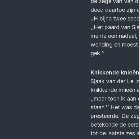
de zege van Van de
deed daartoe zijn 
JH bijna twee seco
,,Het paard van Sj
merrie een nadeel,
wending en moest a
gek.’’
Knikkende knieë
Sjaak van der Lei z
knikkende knieën a
,,maar toen ik aan
staan.’’ Het was da
presteerde. De zeg
betekende de eerst
tot de laatste zes