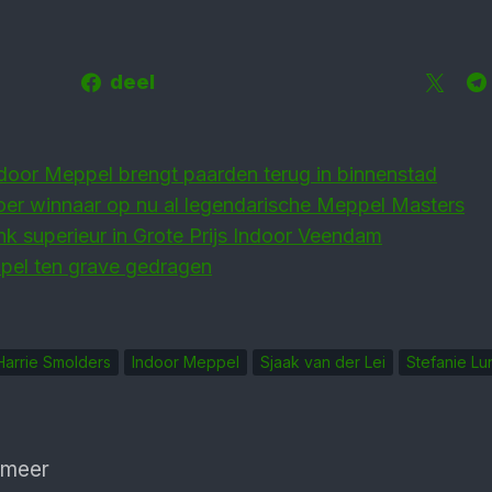
deel
ndoor Meppel brengt paarden terug in binnenstad
oer winnaar op nu al legendarische Meppel Masters
nk superieur in Grote Prijs Indoor Veendam
pel ten grave gedragen
Harrie Smolders
Indoor Meppel
Sjaak van der Lei
Stefanie Lu
 meer