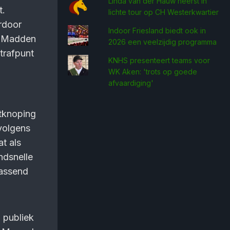
Linda van der Hauw heerst in
t.
lichte tour op CH Westerkwartier
rdoor
Indoor Friesland biedt ook in
ie Madden
2026 een veelzijdig programma
strafpunt
KNHS presenteert teams voor
WK Aken: 'trots op goede
afvaardiging'
tknoping
volgens
at als
endsnelle
passend
 publiek