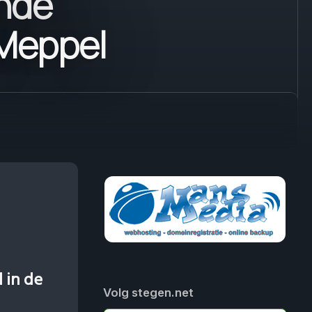
ende
 Meppel
 in de
Volg stegen.net