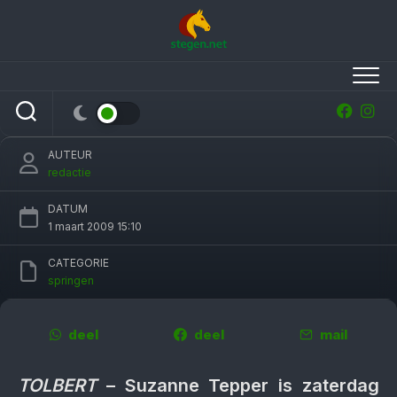
Skip
to
content
Suzanne Tepper heerst op Gronings
kampioenschap
AUTEUR
redactie
DATUM
1 maart 2009 15:10
CATEGORIE
springen
deel
deel
mail
TOLBERT
– Suzanne Tepper is zaterdag