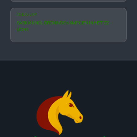
DRESSUUR
SASKIA KNOL GRONINGS KAMPIOEN IN HET ZZ-
LICHT