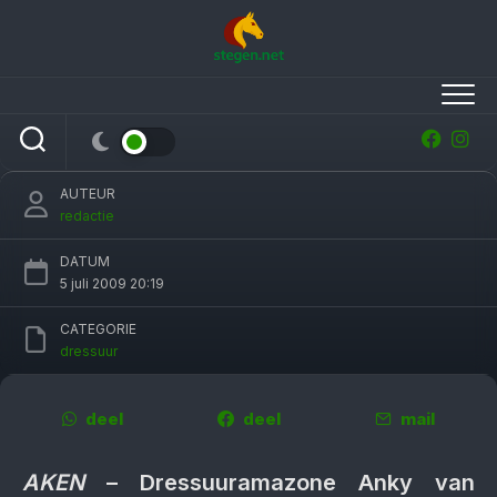
Skip
to
content
Anky weet nog niet van opgeven
AUTEUR
redactie
DATUM
5 juli 2009 20:19
CATEGORIE
dressuur
deel
deel
mail
AKEN
– Dressuuramazone Anky van