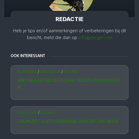
REDACTIE
Heb je tips en/of aanmerkingen of verbeteringen bij dit
bericht, meld die dan op
info@stegen.net
OOK INTERESSANT
ALGEMEEN
/
DRESSUUR
/
NIEUWS
ANKY BLAAST RECHTSZAAK TEGEN JOURNALISTE
AF
DRESSUUR
/
NIEUWS
COMPLEET DUITS PODIUM BIJ KÜR OP CHIO AKEN