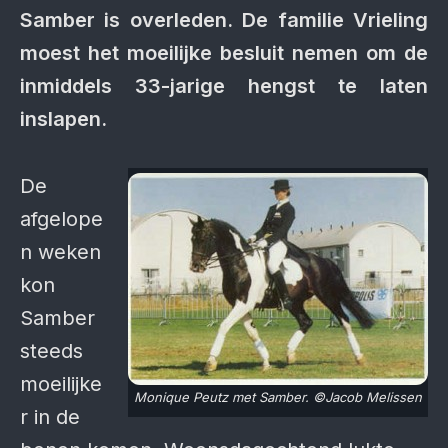
Samber is overleden. De familie Vrieling
moest het moeilijke besluit nemen om de
inmiddels 33-jarige hengst te laten
inslapen.
De
afgelope
n weken
kon
Samber
steeds
moeilijke
Monique Peutz met Samber. ©Jacob Melissen
r in de