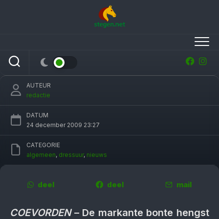
Skip
to
content
Hengst Samber overleden
AUTEUR
redactie
DATUM
24 december 2009 23:27
CATEGORIE
algemeen
,
dressuur
,
nieuws
deel
deel
mail
COEVORDEN
– De markante bonte hengst