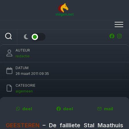
Skip
to
content
Nieuwe eigenaar voor failliete Stal Maathuis
AUTEUR
redactie
DATUM
26 maart 2011 09:35
CATEGORIE
algemeen
deel
deel
mail
GEESTEREN
– De failliete Stal Maathuis