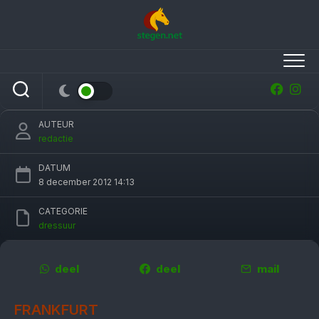
Skip
to
content
Team rond Totilas mogelijk voor rechter
wegens dierenmishandeling
AUTEUR
redactie
DATUM
8 december 2012 14:13
CATEGORIE
dressuur
deel
deel
mail
FRANKFURT