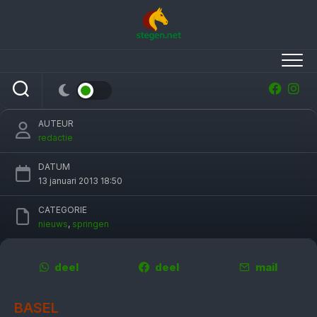
Skip
to
content
Gerco Schröder met London vijfde op CSI
Basel
AUTEUR
redactie
DATUM
13 januari 2013 18:50
CATEGORIE
nieuws
,
springen
deel
deel
mail
BASEL