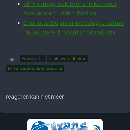
EK Herning: ook brons in kür voor
Adelinde en Jerich Parzival
Charlotte Dujardin en Valegro zetten
nieuw wereldrecord in Grand Prix
Tags:
Edward Gal
finale wereldbeker
finale wereldbeker dressuur
reageren kan niet meer