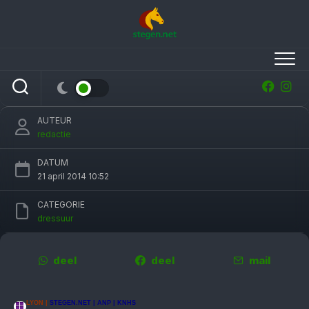
Skip
to
content
Derde plaats Edward Gal en Glock’s
Undercover stemt tot tevredenheid
AUTEUR
redactie
DATUM
21 april 2014 10:52
CATEGORIE
dressuur
deel
deel
mail
LYON |
STEGEN.NET | ANP | KNHS