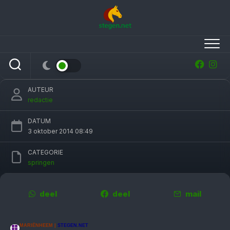
Skip
to
content
Prima start voor Maureen Bonder op CSI
Salland
AUTEUR
redactie
DATUM
3 oktober 2014 08:49
CATEGORIE
springen
deel
deel
mail
MARIËNHEEM |
STEGEN.NET