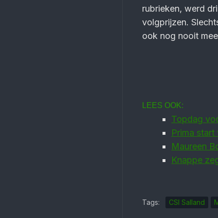
rubrieken, werd dr
volgprijzen. Slecht
ook nog nooit mee
LEES OOK:
Topdag voo
Prima start
Maureen Bon
Knappe zeg
Tags:
CSI Salland
M