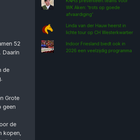
KNHS presenteert teams voor
WK Aken: 'trots op goede
afvaardiging'
Linda van der Hauw heerst in
lichte tour op CH Westerkwartier
wamen 52
Indoor Friesland biedt ook in
2026 een veelzijdig programma
. Daarin
n de
.
en Grote
eb geen
voor de
m kopen,