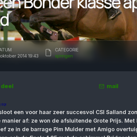
en Bonder klasse ap
nd
ATUM
CATEGORIE
 oktober 2014 19:43
springen
deel
mail
 EQI
loot een voor haar zeer succesvol CSI Salland zo
 manier af: ze won de afsluitende Grote Prijs. Met
eef ze in de barrage Pim Mulder met Amigo overtu