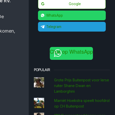
e RV.
Google
WhatsApp
De
Telegram
 komen,
Chat op WhatsApp
POPULAIR
Grote Prijs Buitenpost voor Ierse
ruiter Shane Dwan en
Lamborghini
Marriët Hoekstra speelt hoofdrol
op CH Buitenpost