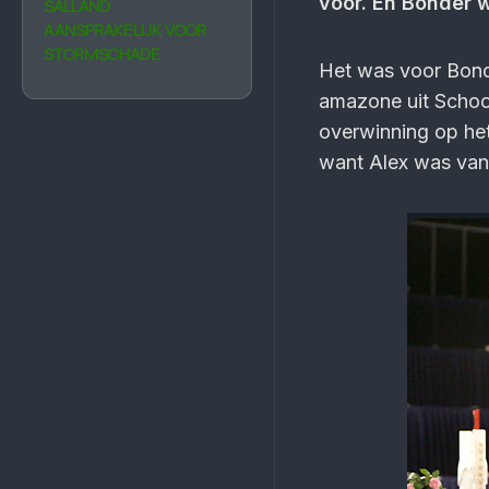
voor. En Bonder 
SALLAND
AANSPRAKELIJK VOOR
STORMSCHADE
Het was voor Bonde
amazone uit Schoon
overwinning op het
want Alex was vanw