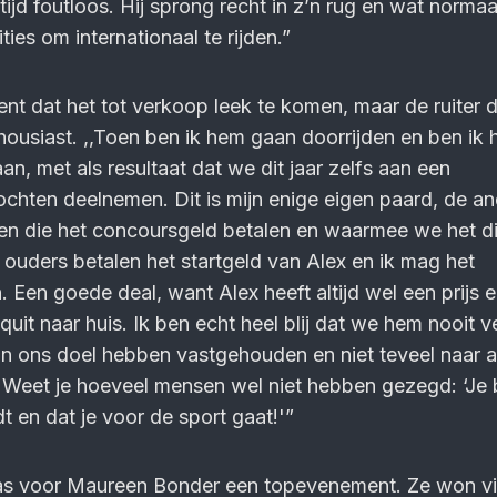
ltijd foutloos. Hij sprong recht in z’n rug en wat normaa
ies om internationaal te rijden.”
 dat het tot verkoop leek te komen, maar de ruiter d
thousiast. ,,Toen ben ik hem gaan doorrijden en ben ik 
n, met als resultaat dat we dit jaar zelfs aan een
chten deelnemen. Dit is mijn enige eigen paard, de a
aren die het concoursgeld betalen en waarmee we het d
 ouders betalen het startgeld van Alex en ik mag het
. Een goede deal, want Alex heeft altijd wel een prijs 
uit naar huis. Ik ben echt heel blij dat we hem nooit 
n ons doel hebben vastgehouden en niet teveel naar 
 Weet je hoeveel mensen wel niet hebben gezegd: ‘Je 
dt en dat je voor de sport gaat!'”
as voor Maureen Bonder een topevenement. Ze won vi