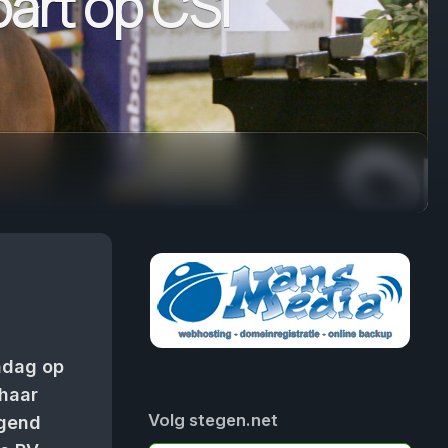
art op CSI
ndag op
 haar
Volg stegen.net
igend