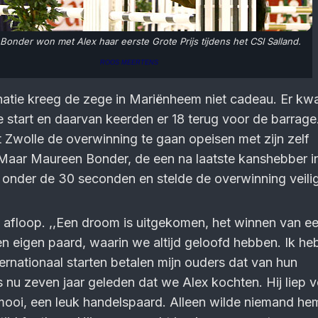
onder won met Alex haar eerste Grote Prijs tijdens het CSI Salland.
ROOS MEERTENS
atie kreeg de zege in Mariënheem niet cadeau. Er k
 start en daarvan keerden er 18 terug voor de barrage
t Zwolle de overwinning te gaan opeisen met zijn zelf
Maar Maureen Bonder, de een na laatste kanshebber i
onder de 30 seconden en stelde de overwinning veilig
 afloop. ,,Een droom is uitgekomen, het winnen van e
een eigen paard, waarin we altijd geloofd hebben. Ik h
ternationaal starten betalen mijn ouders dat van hun
s nu zeven jaar geleden dat we Alex kochten. Hij liep 
mooi, een leuk handelspaard. Alleen wilde niemand he