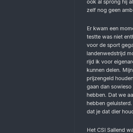
ook al sprong hij a
zelf nog geen ambit
Er kwam een moment
testte was niet en
voor de sport gegaa
landenwedstrijd mo
rijd ik voor eigen
kunnen delen. Mijn
prijzengeld houden
gaan dan sowieso q
hebben. Dat we aa
hebben geluisterd.
dat je dat dier hou
Het CSI Sallend w