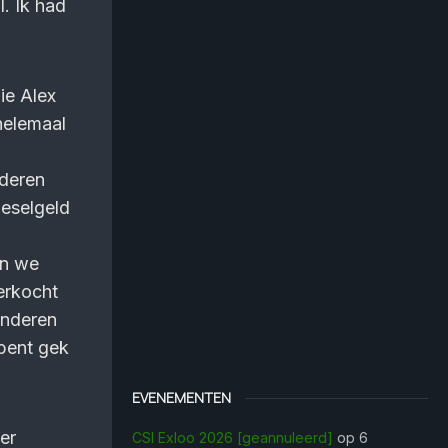
l. Ik had
ie Alex
helemaal
nderen
ieselgeld
en we
verkocht
anderen
bent gek
EVENEMENTEN
er
CSI Exloo 2026 [geannuleerd]
op 6