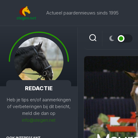
Skip
to
Actueel paardennieuws sinds 1995
content
REDACTIE
Heb je tips en/of aanmerkingen
of verbeteringen bij dit bericht,
meld die dan op
info@stegen.net