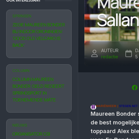
Maure
OOK INTERESSANT
Salla
SPRINGEN
ZEGE MAUREEN BONDER
BIJ INDOOR GRONINGEN:
‘GOOD OLD VELCARO IS
BACK’
AUTEUR
D
redactie
5
COLUMN
COLUMN MAUREEN
BONDER: GELD REGEERT
SPRINGSPORT IN
TOENEMENDE MATE
MARIËNHEEM |
STEGEN.NET |
Maureen Bonder s
de best mogelijke
NIEUWS
toppaard Alex bl
ORGANISATOR CSI