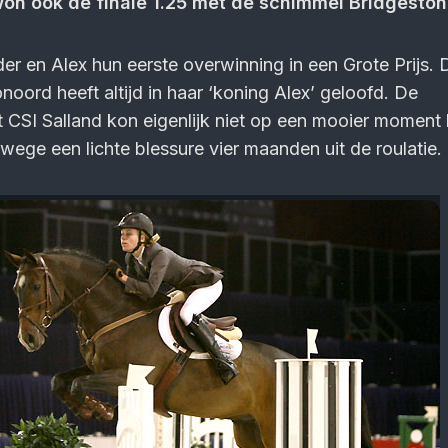
won ook de finale 1.25 met de schimmel Bridgeston
r en Alex hun eerste overwinning in een Grote Prijs. 
oord heeft altijd in haar ‘koning Alex’ geloofd. De
 CSI Salland kon eigenlijk niet op een mooier moment
ege een lichte blessure vier maanden uit de roulatie.