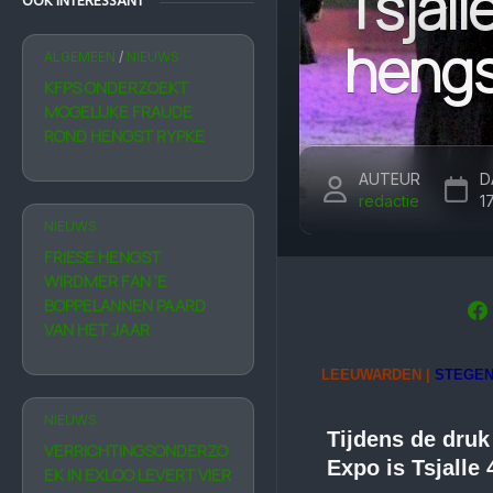
Tsjal
OOK INTERESSANT
hengs
ALGEMEEN
/
NIEUWS
KFPS ONDERZOEKT
MOGELIJKE FRAUDE
ROND HENGST RYPKE
AUTEUR
D
redactie
1
NIEUWS
FRIESE HENGST
WIRDMER FAN ‘E
BOPPELANNEN PAARD
VAN HET JAAR
LEEUWARDEN |
STEGEN
NIEUWS
Tijdens de dru
VERRICHTINGSONDERZO
Expo is Tsjall
EK IN EXLOO LEVERT VIER