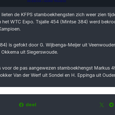
FACEBOOK | INGRID TRUIJENS
i lieten de KFPS stamboekhengsten zich weer zien tijd
n het WTC Expo. Tsjalle 454 (Mintse 384) werd bekr
 Kampioen.
 384) is gefokt door G. Wijbenga-Meijer uit Veenwouden
 Okkema uit Siegerswoude.
as voor de pas aangewezen stamboekhengst Markus 4
fokker Van der Werf uit Sondel en H. Eppinga uit Oud
deel