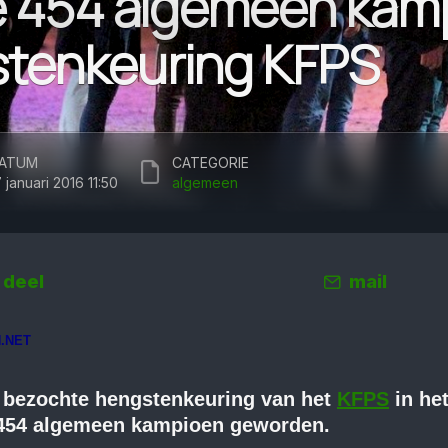
le 454 algemeen kam
tenkeuring KFPS
ATUM
CATEGORIE
7 januari 2016 11:50
algemeen
deel
mail
.NET
k bezochte hengstenkeuring van het
KFPS
in he
e 454 algemeen kampioen geworden.