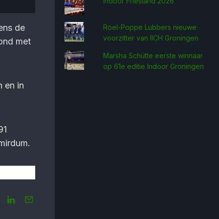
Indoor Friesland 2026
ens de
Roel-Poppe Lubbers nieuwe
voorzitter van IICH Groningen
oond met
Marsha Schütte eerste win­naar
op 61e editie Indoor Groningen
 en in
91
emirdum.