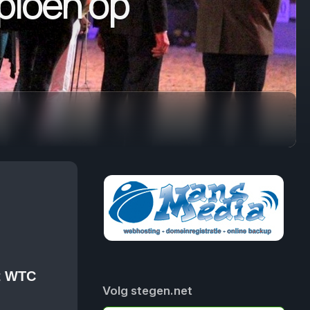
pioen op
t WTC
Volg stegen.net