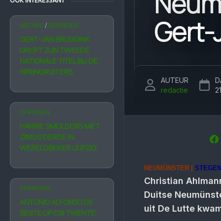
Neumü
OOK INTERESSANT
Gert-J
NIEUWS
/
SPRINGEN
GERT-JAN BRUGGINK
GRIJPT ZIJN TWEEDE
NATIONALE TITEL BIJ DE
SPRINGRUITERS
AUTEUR
D
redactie
2
SPRINGEN
HARRIE SMOLDERS MET
ZINIUS DERDE IN
WERELDBEKER LEIPZIG
NEUMÜNSTER |
STEGEN
Christian Ahlmann
SPRINGEN
Duitse Neumünster
ANTONIO ALFONSO DE
uit De Lutte kwam
BESTE OP CSI TWENTE,