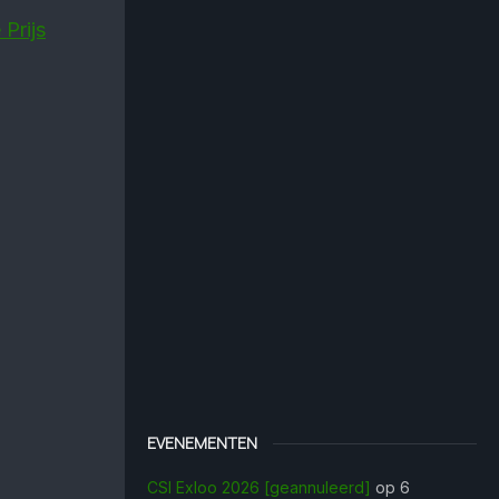
Prijs
EVENEMENTEN
CSI Exloo 2026 [geannuleerd]
op 6