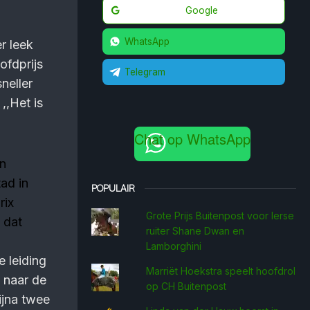
Google
WhatsApp
r leek
ofdprijs
Telegram
neller
,,Het is
Chat op WhatsApp
an
ad in
POPULAIR
rix
Grote Prijs Buitenpost voor Ierse
 dat
ruiter Shane Dwan en
Lamborghini
 leiding
Marriët Hoekstra speelt hoofdrol
 naar de
op CH Buitenpost
bijna twee