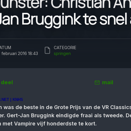
nster: Christian Ah
an Bruggink te snel 
ATUM
CATEGORIE
1 februari 2016 18:43
springen
deel
mail
.NET | KNHS
 was de beste in de Grote Prijs van de VR Classics
. Gert-Jan Bruggink eindigde fraai als tweede. De
 met Vampire vijf honderdste te kort.