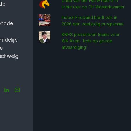
Linda van der Hauw heerst in
de.
lichte tour op CH Westerkwartier
Indoor Friesland biedt ook in
wendde
2026 een veelzijdig programma
KNHS presenteert teams voor
indelijk
WK Aken: 'trots op goede
ne
afvaardiging'
nschweig