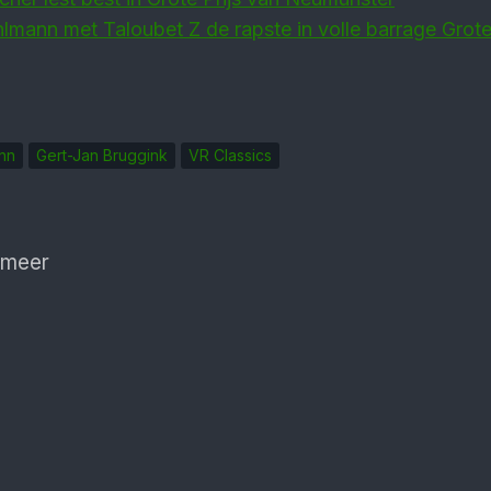
hlmann met Taloubet Z de rapste in volle barrage Grote 
ann
Gert-Jan Bruggink
VR Classics
 meer