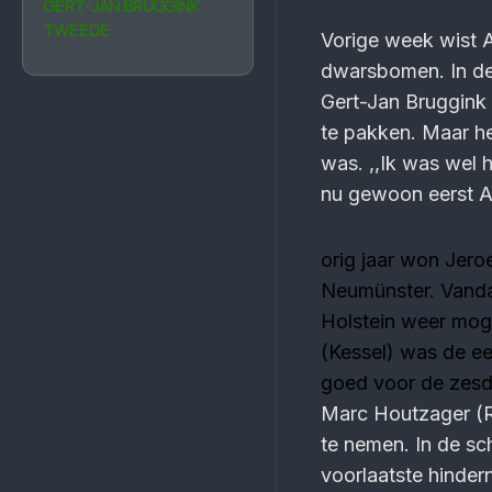
GERT-JAN BRUGGINK
TWEEDE
Vorige week wist A
dwarsbomen. In de 
Gert-Jan Bruggink 
te pakken. Maar he
was. ,,Ik was wel h
nu gewoon eerst A
orig jaar won Jero
Neumünster. Vanda
Holstein weer moge
(Kessel) was de eer
goed voor de zesd
Marc Houtzager (Ro
te nemen. In de sc
voorlaatste hindern