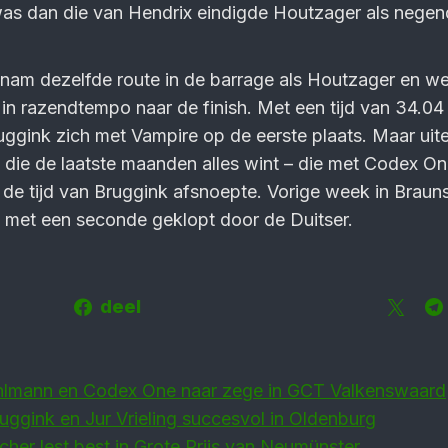
was dan die van Hendrix eindigde Houtzager als negen
 nam dezelfde route in de barrage als Houtzager en 
 in razendtempo naar de finish. Met een tijd van 34.04
ggink zich met Vampire op de eerste plaats. Maar uite
die de laatste maanden alles wint – die met Codex O
 de tijd van Bruggink afsnoepte. Vorige week in Brau
 met een seconde geklopt door de Duitser.
deel
Ahlmann en Codex One naar zege in GCT Valkenswaard
uggink en Jur Vrieling succesvol in Oldenburg
her lest best in Grote Prijs van Neumünster