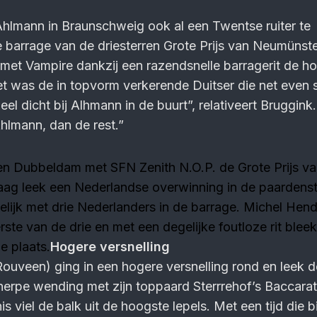
hlmann in Braunschweig ook al een Twentse ruiter te
barrage van de driesterren Grote Prijs van Neumünste
met Vampire dankzij een razendsnelle barragerit de ho
t was de in topvorm verkerende Duitser die net even s
eel dicht bij Alhmann in de buurt”, relativeert Bruggink. 
hlmann, dan de rest.”
en Dubbeldam met SFN Zenith N.O.P. de Grote Prijs v
ag leek een Nederlandse overwinning in de paardenst
lijk met drie Nederlanders in de barrage. Michel Hend
ste van de drie en met een degelijke foutloze rit bleek
e plaats.
Hogere versnelling
uveen) ging in een hogere versnelling rond en leek de
herpe wending met zijn toppaard Sterrrehof’s Baccarat
is viel de balk uit de hoogste lepels. Met een tijd die 