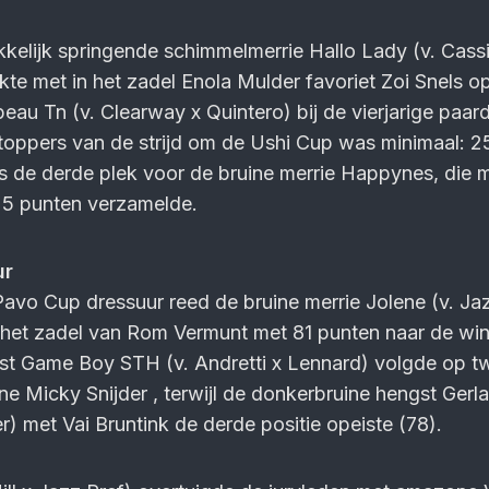
kelijk springende schimmelmerrie Hallo Lady (v. Cassi
lkte met in het zadel Enola Mulder favoriet Zoi Snels o
eau Tn (v. Clearway x Quintero) bij de vierjarige paar
 toppers van de strijd om de Ushi Cup was minimaal: 
s de derde plek voor de bruine merrie Happynes, die
25 punten verzamelde.
ur
 Pavo Cup dressuur reed de bruine merrie Jolene (v. Ja
 het zadel van Rom Vermunt met 81 punten naar de win
st Game Boy STH (v. Andretti x Lennard) volgde op t
 Micky Snijder , terwijl de donkerbruine hengst Gerl
r) met Vai Bruntink de derde positie opeiste (78).