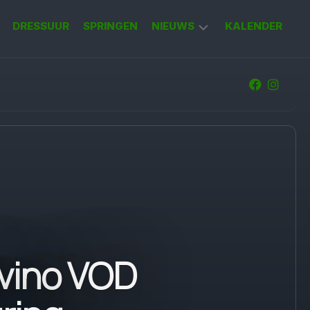
DRESSUUR
SPRINGEN
NIEUWS
KALENDER
KORT
NIEUWS
avino VOD