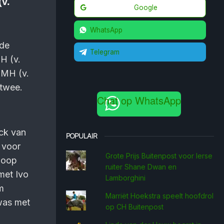
(v.
Google
WhatsApp
 de
Telegram
H (v.
SMH (v.
 twee.
Chat op WhatsApp
ick van
POPULAIR
n voor
Grote Prijs Buitenpost voor Ierse
loop
ruiter Shane Dwan en
met Ivo
Lamborghini
m
Marriët Hoekstra speelt hoofdrol
was met
op CH Buitenpost