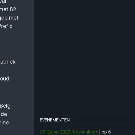
Vai
 met 82
gde met
ref x
ubriek
s
 oud-
 Belg
 de
EVENEMENTEN
aine
CSI Exloo 2026 [geannuleerd]
op 6