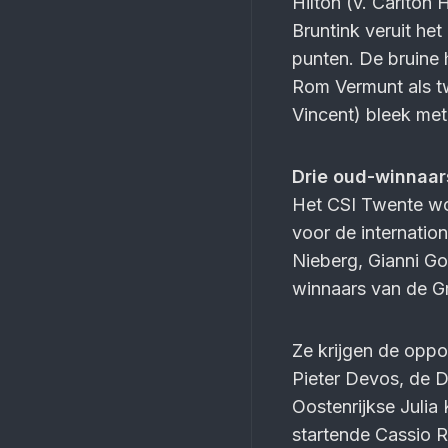
Hilton (v. Carlton 
Bruntink veruit he
punten. De bruine
Rom Vermunt als t
Vincent) bleek me
Drie oud-winnaars
Het CSI Twente wo
voor de internatio
Nieberg, Gianni G
winnaars van de Gr
Ze krijgen de oppos
Pieter Devos, de D
Oostenrijkse Julia
startende Cassio R