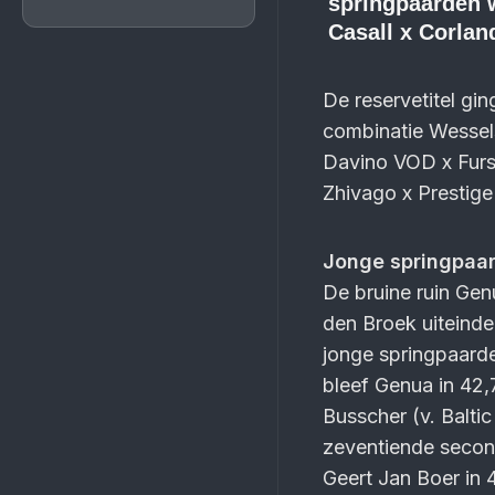
springpaarden w
Casall x Corlan
De reservetitel gi
combinatie Wessel
Davino VOD x Fur
Zhivago x Prestig
Jonge springpaa
De bruine ruin Gen
den Broek uiteindeli
jonge springpaarde
bleef Genua in 42,
Busscher (v. Baltic
zeventiende second
Geert Jan Boer in