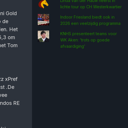
Linda van der Hauw heerst in
lichte tour op CH Westerkwartier
ni Gold
Indoor Friesland biedt ook in
p de
2026 een veelzijdig programma
den. Het
KNHS presenteert teams voor
25,3 om
WK Aken: 'trots op goede
 met Tom
afvaardiging'
zz xPref
st .De
wee
andos RE