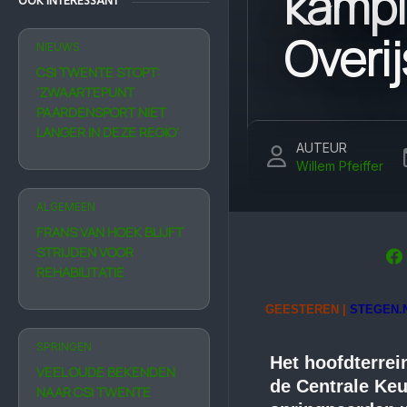
kampi
OOK INTERESSANT
Overij
NIEUWS
CSI TWENTE STOPT:
‘ZWAARTE­PUNT
PAARDEN­SPORT NIET
LANGER IN DEZE REGIO’
AUTEUR
Willem Pfeiffer
ALGEMEEN
FRANS VAN HOEK BLIJFT
STRIJDEN VOOR
REHABILITATIE
GEESTEREN |
STEGEN.
SPRINGEN
Het hoofdterre
VEEL OUDE BEKENDEN
de Centrale Keu
NAAR CSI TWENTE