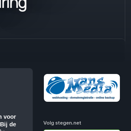
ring
n voor
Volg stegen.net
Bij de