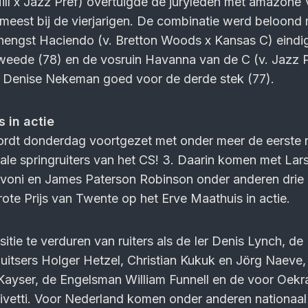
Hill x Jazz Pref) overtuigde de juryleden met amazone 
t meest bij de vierjarigen. De combinatie werd beloond
 hengst Haciendo (v. Bretton Woods x Kansas C) eindi
weede (78) en de vosruin Havanna van de C (v. Jazz P
t Denise Nekeman goed voor de derde stek (77).
 in actie
rdt donderdag voortgezet met onder meer de eerste r
nale springruiters van het CS! 3. Daarin komen met Lar
ovoni en James Paterson Robinson onder anderen drie
ote Prijs van Twente op het Erve Maathuis in actie.
itie te verduren van ruiters als de Ier Denis Lynch, de
uitsers Holger Hetzel, Christian Kukuk en Jörg Naeve,
 Kayser, de Engelsman William Funnell en de voor Oekr
ivetti. Voor Nederland komen onder anderen nationaal