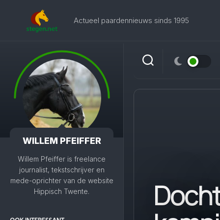
Skip
to
Actueel paardennieuws sinds 1995
content
WILLEM PFEIFFER
Willem Pfeiffer is freelance
journalist, tekstschrijver en
mede-oprichter van de website
Docht
Hippisch Twente.