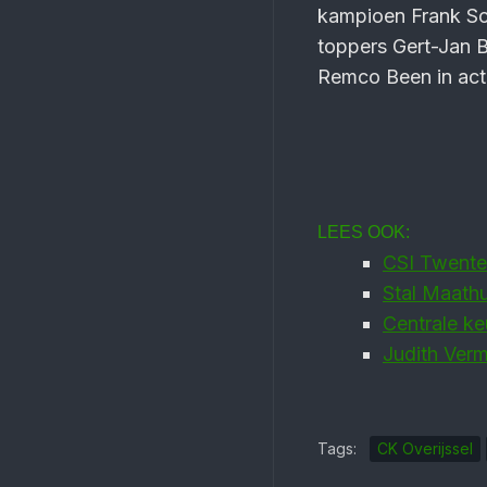
kampioen Frank Sch
toppers Gert-Jan B
Remco Been in act
LEES OOK:
CSI Twente
Stal Maathui
Centrale k
Judith Ver
Tags:
CK Overijssel