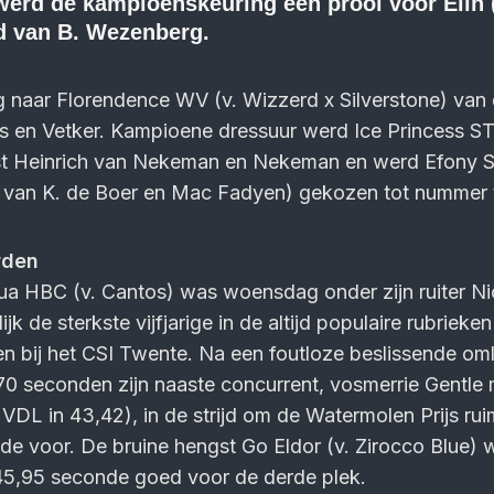
erd de kampioenskeuring een prooi voor Elin 
d van B. Wezenberg.
ng naar Florendence WV (v. Wizzerd x Silverstone) van
s en Vetker. Kampioene dressuur werd Ice Princess ST
st Heinrich van Nekeman en Nekeman en werd Efony 
e van K. de Boer en Mac Fadyen) gekozen tot nummer
rden
ua HBC (v. Cantos) was woensdag onder zijn ruiter N
jk de sterkste vijfjarige in de altijd populaire rubrieke
n bij het CSI Twente. Na een foutloze beslissende om
70 seconden zijn naaste concurrent, vosmerrie Gentle 
 VDL in 43,42), in de strijd om de Watermolen Prijs rui
e voor. De bruine hengst Go Eldor (v. Zirocco Blue) 
 45,95 seconde goed voor de derde plek.