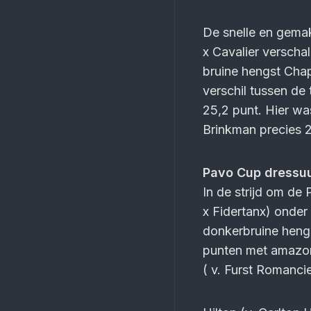
De snelle en gemak
x Cavalier verscha
bruine hengst Chap
verschil tussen de
25,2 punt. Hier wa
Brinkman precies 
Pavo Cup dressu
In de strijd om de
x Fidertanx) onder
donkerbruine heng
punten met amazone
( v. Furst Romancie