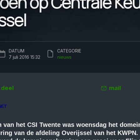
oen op Centrale Keu
ssel
DATUM
CATEGORIE
7 juli 2016 15:32
nieuws
deel
mail
NET
in van het CSI Twente was woensdag het domei
ring van de afdeling Overijssel van het KWPN. 