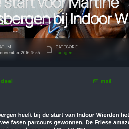
 start voor Martine
bergen bij Indoor W
ATUM
CATEGORIE
 november 2016 15:55
springen
deel
mail
rgen heeft bij de start van Indoor Wierden he
 twee fasen parcours gewonnen. De Friese amaz