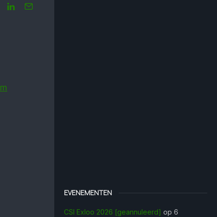
um
EVENEMENTEN
CSI Exloo 2026 [geannuleerd]
op 6