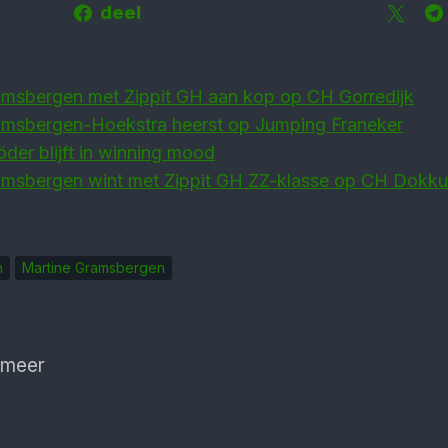
deel
amsbergen met Zippit GH aan kop op CH Gorredijk
amsbergen-Hoekstra heerst op Jumping Franeker
der blijft in winning mood
amsbergen wint met Zippit GH ZZ-klasse op CH Dokk
n
Martine Gramsbergen
 meer