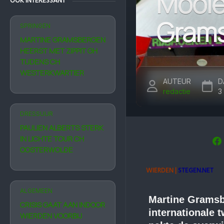
Mooie
OOK INTERESSANT
Grams
SPRINGEN
MARTINE GRAMSBERGEN
HEERST MET ZIPPIT GH
TIJDENS CH
WESTERKWARTIER
AUTEUR
D
redactie
3
DRESSUUR
PAULIEN ALBERTS STERK
IN LICHTE TOUR CH
OOSTERWOLDE
WIERDEN |
STEGEN.NET
ALGEMEEN
Martine Gramsbe
CRISIS GAAT AAN INDOOR
internationale
WIERDEN VOORBIJ