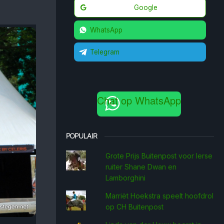
Google
WhatsApp
Telegram
Chat op WhatsApp
POPULAIR
Grote Prijs Buitenpost voor Ierse
ruiter Shane Dwan en
Lamborghini
Marriët Hoekstra speelt hoofdrol
op CH Buitenpost