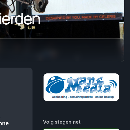
ierden
t
Volg stegen.net
one