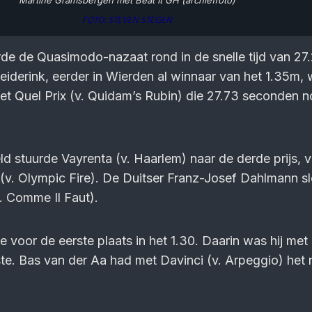
Martine Gramsbergen met Beat It GH (archieffoto)
FOTO: STEVEN STEGEN
de de Quasimodo-nazaat rond in de snelle tijd van 27
eiderink, eerder in Wierden al winnaar van het 1.35m,
et Quel Prix (v. Quidam’s Rubin) die 27.73 seconden n
 stuurde Vayrenta (v. Haarlem) naar de derde prijs, 
v. Olympic Fire). De Duitser Franz-Josef Dahlmann s
v. Comme Il Faut).
 voor de eerste plaats in het 1.30. Daarin was hij met
ste. Bas van der Aa had met Davinci (v. Arpeggio) het 