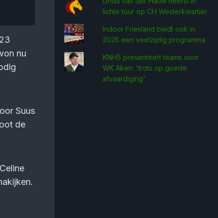
Linda van der Hauw heerst in
lichte tour op CH Westerkwartier
Indoor Friesland biedt ook in
.23
2026 een veelzijdig programma
 won nu
KNHS presenteert teams voor
odig
WK Aken: 'trots op goede
afvaardiging'
voor Suus
loot de
 Celine
nakijken.