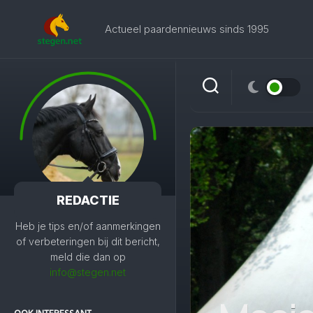
Skip
to
Actueel paardennieuws sinds 1995
content
REDACTIE
Heb je tips en/of aanmerkingen
of verbeteringen bij dit bericht,
meld die dan op
info@stegen.net