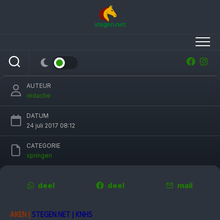
Skip
to
content
Schitterende derde plaats voor Marc
Houtzager in Grote Prijs CHIO Aken
AUTEUR
redactie
DATUM
24 juli 2017 08:12
CATEGORIE
springen
deel
deel
mail
AKEN |
STEGEN.NET | KNHS