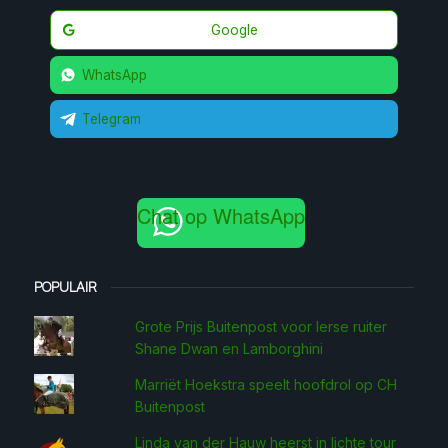
Google
WhatsApp
Telegram
Chat op WhatsApp
POPULAIR
Grote Prijs Buitenpost voor Ierse ruiter
Shane Dwan en Lamborghini
Marriët Hoekstra speelt hoofdrol op CH
Buitenpost
Linda van der Hauw heerst in lichte tour