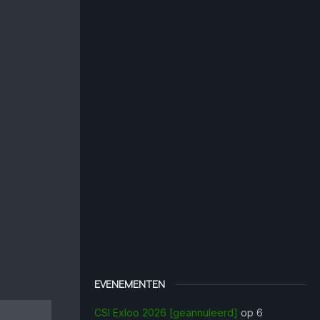
EVENEMENTEN
CSI Exloo 2026 [geannuleerd]
op 6