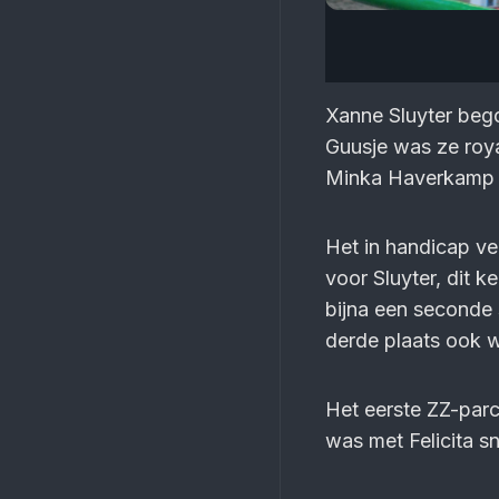
Xanne Sluyter bego
Guusje was ze roya
Minka Haverkamp w
Het in handicap v
voor Sluyter, dit k
bijna een seconde
derde plaats ook 
Het eerste ZZ-par
was met Felicita s