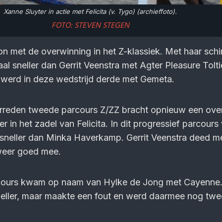
Xanne Sluyter in actie met Felicita (v. Tygo) (archieffoto).
FOTO: STEVEN STEGEN
n met de overwinning in het Z-klassiek. Met haar sch
al sneller dan Gerrit Veenstra met Agter Pleasure Tolti
erd in deze wedstrijd derde met Gemeta.
erreden tweede parcours Z/ZZ bracht opnieuw een ove
eer in het zadel van Felicita. In dit progressief parcour
 sneller dan Minka Haverkamp. Gerrit Veenstra deed m
weer goed mee.
cours kwam op naam van Hylke de Jong met Cayenne. 
neller, maar maakte een fout en werd daarmee nog twe