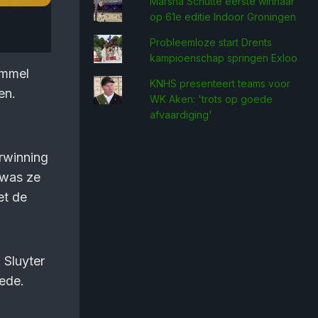
Marsha Schütte eerste win­naar
op 61e editie Indoor Groningen
Probleemloze start Drents
kampioenschap springen Exloo
immel
KNHS presenteert teams voor
en.
WK Aken: 'trots op goede
afvaardiging'
rwinning
s was ze
et de
Sluyter
ede.