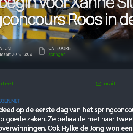
begin voor Xanne Slu
gconcours Roos in d
ATUM
CATEGORIE
 maart 2018 13:09
springen
deel
mail
EGEN.NET
deed op de eerste dag van het springconco
io goede zaken. Ze behaalde met haar twee
overwinningen. Ook Hylke de Jong won een