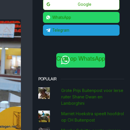
Google
WhatsApp
Telegram
Chat op WhatsApp
POPULAIR
Grote Prijs Buitenpost voor Ierse
ruiter Shane Dwan en
Lamborghini
Marriët Hoekstra speelt hoofdrol
op CH Buitenpost