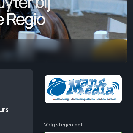
yter bij
e Regio
urs
Volg stegen.net