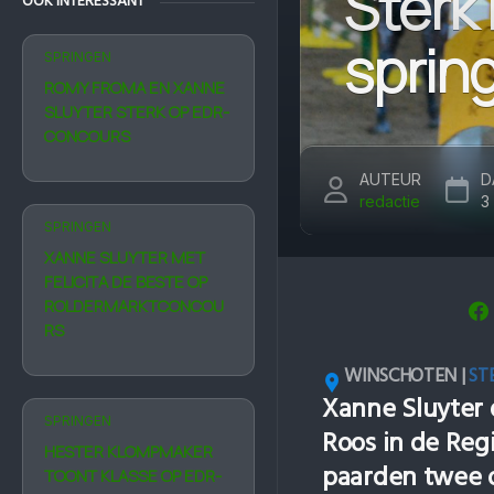
Sterk 
OOK INTERESSANT
sprin
SPRINGEN
ROMY FROMA EN XANNE
SLUYTER STERK OP EDR-
CONCOURS
AUTEUR
D
redactie
3
SPRINGEN
XANNE SLUYTER MET
FELICITA DE BESTE OP
ROLDERMARKTCONCOU
RS
WINSCHOTEN |
ST
Xanne Sluyter 
SPRINGEN
Roos in de Reg
HESTER KLOMPMAKER
paarden twee 
TOONT KLASSE OP EDR-