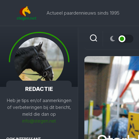
Skip
to
Actueel paardennieuws sinds 1995
content
REDACTIE
Heb je tips en/of aanmerkingen
of verbeteringen bij dit bericht,
meld die dan op
info@stegen.net