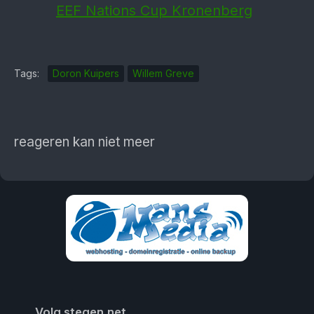
EEF Nations Cup Kronenberg
Tags:
Doron Kuipers
Willem Greve
reageren kan niet meer
Volg stegen.net