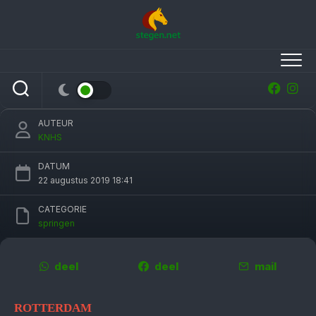
Skip
to
content
Nederlandse springruiters kunnen geen stap
maken op EK Rotterdam
AUTEUR
KNHS
DATUM
22 augustus 2019 18:41
CATEGORIE
springen
deel
deel
mail
ROTTERDAM