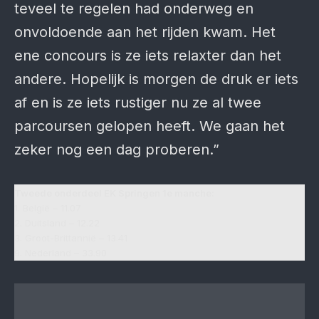
teveel te regelen had onderweg en
onvoldoende aan het rijden kwam. Het
ene concours is ze iets relaxter dan het
andere. Hopelijk is morgen de druk er iets
af en is ze iets rustiger nu ze al twee
parcoursen gelopen heeft. We gaan het
zeker nog een dag proberen.”
Tweede onderdeel EK Springen 1e manche:
1. België – 11.07
2. Duitsland – 12.22
3. Groot-Brittannië – 13.41
9. Nederland – 33.90