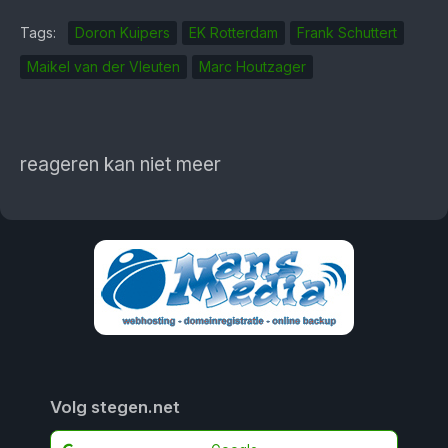
Tags:
Doron Kuipers
EK Rotterdam
Frank Schuttert
Maikel van der Vleuten
Marc Houtzager
reageren kan niet meer
Volg stegen.net