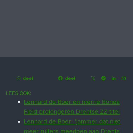
deel
deel
LEES OOK:
Lennard de Boer en merrie Bonea
Field prolongeren Drentse ZZ-titel
Lennard de Boer: 'jammer dat niet
meer ruiters meedoen aan Drents