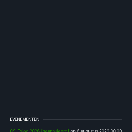
EVENEMENTEN
CSI Exloo 2026 [geannuleerd]
op 6 augustus 2026 00:00