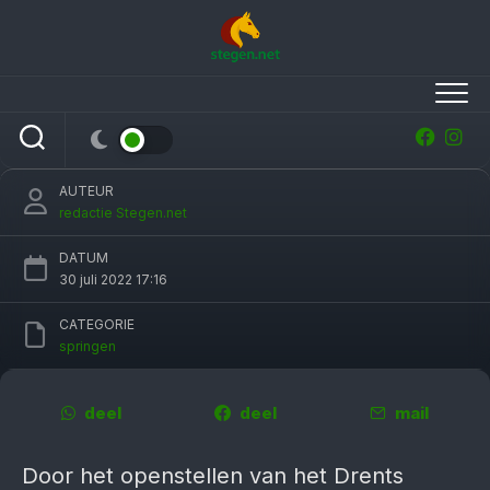
Skip
to
content
Anne Bakker Drents kampioen springen in het
1.35
AUTEUR
redactie Stegen.net
DATUM
30 juli 2022 17:16
CATEGORIE
springen
deel
deel
mail
Door het openstellen van het Drents