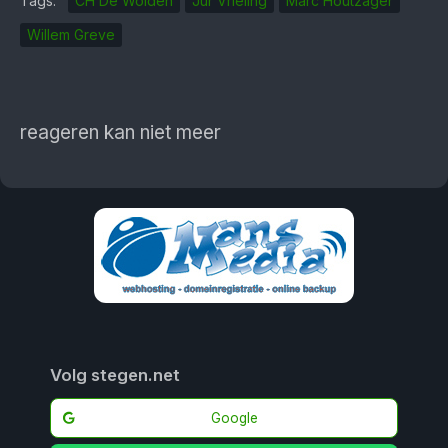
Tags:
CH De Wolden
Jur Vrieling
Marc Houtzager
Willem Greve
reageren kan niet meer
Volg stegen.net
Google