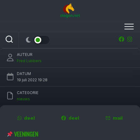
Skip
to
content
Houtzager, Vrieling en Greve op startlijst CH
De Wolden
AUTEUR
Fred Lubbers
DATUM
19 juli 2022 19:28
CATEGORIE
nieuws
deel
deel
mail
VEENINGEN