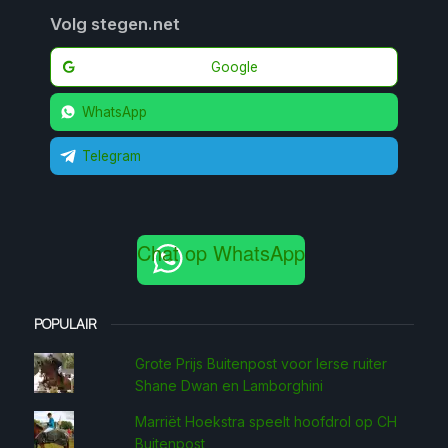
Volg stegen.net
Google
WhatsApp
Telegram
Chat op WhatsApp
POPULAIR
Grote Prijs Buitenpost voor Ierse ruiter
Shane Dwan en Lamborghini
Marriët Hoekstra speelt hoofdrol op CH
Buitenpost