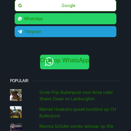
Google
WhatsApp
Telegram
Chat op WhatsApp
POPULAIR
Grote Prijs Buitenpost voor Ierse ruiter
Shane Dwan en Lamborghini
Marriët Hoekstra speelt hoofdrol op CH
Buitenpost
Marsha Schütte eerste win­naar op 61e