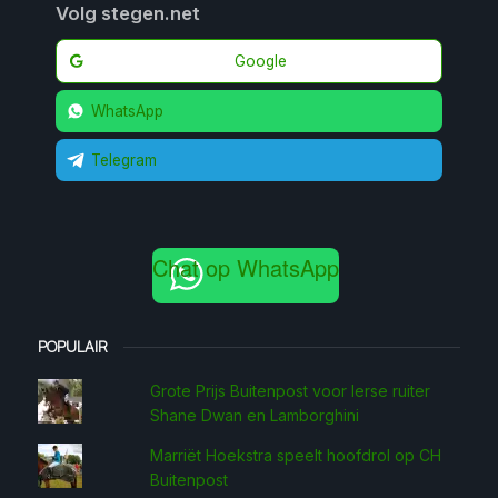
Volg stegen.net
Google
WhatsApp
Telegram
Chat op WhatsApp
POPULAIR
Grote Prijs Buitenpost voor Ierse ruiter
Shane Dwan en Lamborghini
Marriët Hoekstra speelt hoofdrol op CH
Buitenpost