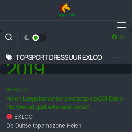
Skip
to
content
TOPSPORT DRESSUUR EXLOO
2019
DRESSUUR
Helen Langehanenberg na zege op CDI Exloo:
‘Hollywood gaat elke keer beter’
EXLOO
De Duitse topamazone Helen