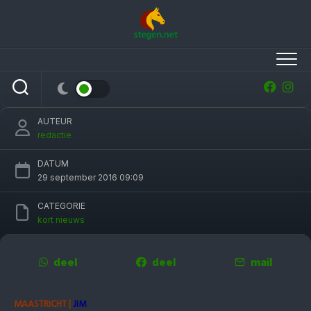
Skip
to
content
Topruiters melden zich voor Jumping Indoor
Maastricht
AUTEUR
redactie
DATUM
29 september 2016 09:09
CATEGORIE
kort nieuws
deel
deel
mail
MAASTRICHT |
JIM