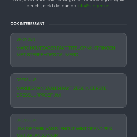
bericht, meld die dan op
info@stegen.net
OOK INTERESSANT
SPRINGEN
MARC HOUTZAGER PAKT TITEL OP NK-SPRINGEN
MET STERREHOF’S CALIMERO
DRESSUUR
MARLIES VAN BAALEN PAKT ZEGE IN EERSTE
DRESSUURPROEF JIM
DRESSUUR
JIM: DIEDERIK VAN SILFHOUT WINT GRAND PRIX
MET ARLANDO N.O.P.