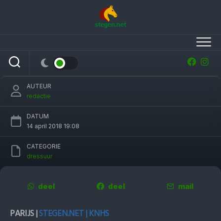
Skip
to
content
Isabell Werth wint finale wereldbeker
dressuur, Madeleine Witte zesde
AUTEUR
redactie
DATUM
14 april 2018 19:08
CATEGORIE
dressuur
deel
deel
mail
PARIJS |
STEGEN.NET | KNHS