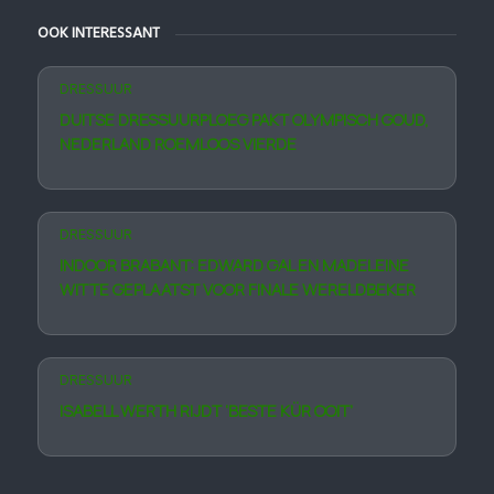
OOK INTERESSANT
DRESSUUR
DUITSE DRESSUURPLOEG PAKT OLYMPISCH GOUD,
NEDERLAND ROEMLOOS VIERDE
DRESSUUR
INDOOR BRABANT: EDWARD GAL EN MADELEINE
WITTE GEPLAATST VOOR FINALE WERELDBEKER
DRESSUUR
ISABELL WERTH RIJDT ‘BESTE KÜR OOIT’