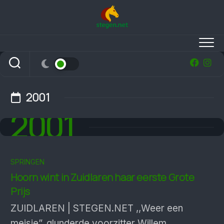
Skip
to
content
2001
2001
SPRINGEN
Hoorn wint in Zuidlaren haar eerste Grote
Prijs
ZUIDLAREN | STEGEN.NET ,,Weer een
meisje”, glunderde voorzitter Willem