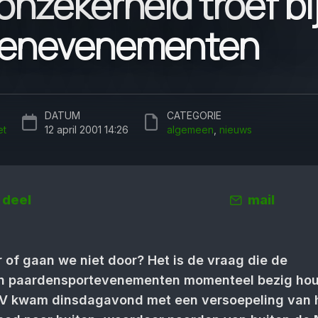
nzekerheid troef bi
denevenementen
DATUM
CATEGORIE
et
12 april 2001 14:26
algemeen
,
nieuws
deel
mail
 of gaan we niet door? Het is de vraag die de
an paardensportevenementen momenteel bezig hou
NV kwam dinsdagavond met een versoepeling van 