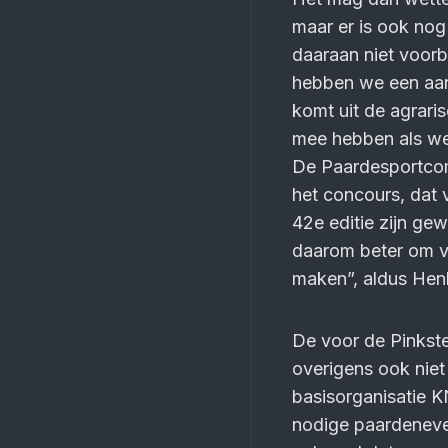
maar er is ook nog
daaraan niet voorb
hebben we een aant
komt uit de agrari
mee hebben als we 
De Paardesportcomm
het concours, dat 
42e editie zijn gew
daarom beter om vr
maken”, aldus Hen
De voor de Pinkst
overigens ook nie
basisorganisatie K
nodige paardeneve