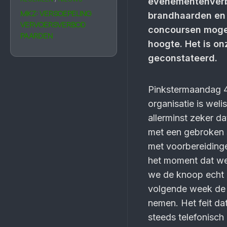
evenementenverb
MKZ: VERSOEPELING
brandhaarden en 
VERVOERSVERBOD
concoursen mogen
PAARDEN
hoogte. Het is on
geconstateerd.
Pinkstermaandag 4 
organisatie is wel
allerminst zeker d
met een gebroken 
met voorbereidinge
het moment dat we
we de knoop echt m
volgende week de k
nemen. Het feit da
steeds telefonisch