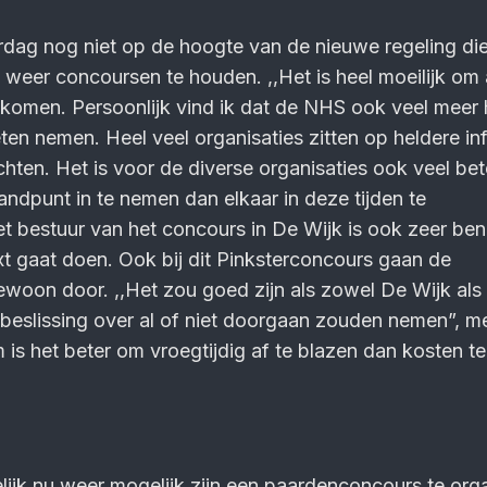
dag nog niet op de hoogte van de nieuwe regeling die
weer concoursen te houden. ,,Het is heel moeilijk om
te komen. Persoonlijk vind ik dat de NHS ook veel meer 
n nemen. Heel veel organisaties zitten op heldere in
hten. Het is voor de diverse organisaties ook veel be
andpunt in te nemen dan elkaar in deze tijden te
t bestuur van het concours in De Wijk is ook zeer be
t gaat doen. Ook bij dit Pinksterconcours gaan de
woon door. ,,Het zou goed zijn als zowel De Wijk als 
 beslissing over al of niet doorgaan zouden nemen”, m
 is het beter om vroegtijdig af te blazen dan kosten t
ijk nu weer mogelijk zijn een paardenconcours te orga