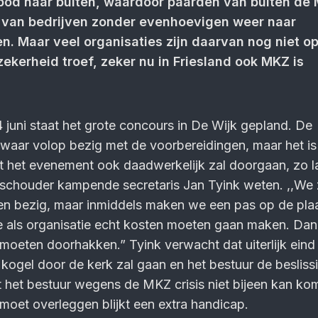
od naar buiten, waardoor paarden van buiten de
van bedrijven zonder evenhoevigen weer naar
. Maar veel organisaties zijn daarvan nog niet o
zekerheid troef, zeker nu in Friesland ook MKZ is
juni staat het grote concours in De Wijk gepland. De
iswaar volop bezig met de voorbereidingen, maar het i
at het evenement ook daadwerkelijk zal doorgaan, zo l
schouder kampende secretaris Jan Tyink weten. ,,We z
n bezig, maar inmiddels maken we een pas op de plaa
 als organisatie echt kosten moeten gaan maken. Dan 
oeten doorhakken.” Tyink verwacht dat uiterlijk eind
ogel door de kerk zal gaan en het bestuur de besliss
t het bestuur wegens de MKZ crisis niet bijeen kan ko
 moet overleggen blijkt een extra handicap.