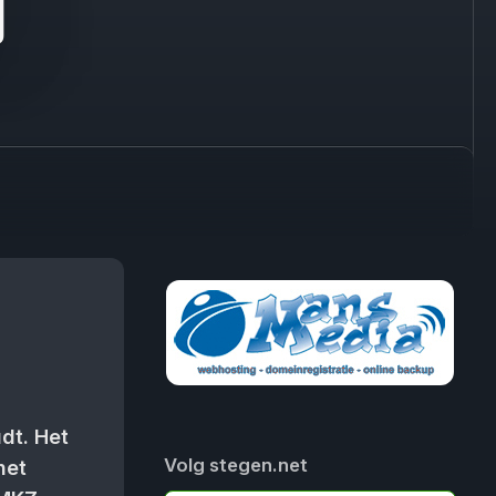
j
dt. Het
Volg stegen.net
het