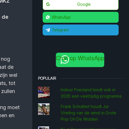
 MKZ
Google
p de
WhatsApp
Telegram
Chat op WhatsApp
s nog
aat de
ijn wel
POPULAIR
ts, tot
Indoor Friesland biedt ook in
zullen
2026 een veelzijdig programma
Frank Schuttert houdt Jur
ing moet
Vrieling van de winst in Grote
men en
Prijs CH De Wolden