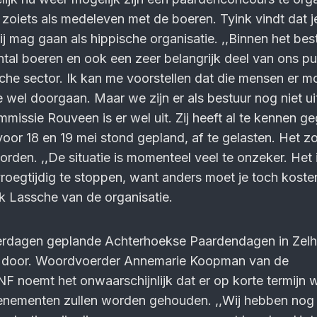
 zoiets als medeleven met de boeren. Tyink vindt dat j
ij mag gaan als hippische organisatie. ,,Binnen het bes
al boeren en ook een zeer belangrijk deel van ons pu
sche sector. Ik kan me voorstellen dat die mensen er m
wel doorgaan. Maar we zijn er als bestuur nog niet uit
issie Rouveen is er wel uit. Zij heeft al te kennen g
voor 18 en 19 mei stond gepland, af te gelasten. Het z
orden. ,,De situatie is momenteel veel te onzeker. Het 
oegtijdig te stoppen, want anders moet je toch kost
k Lassche van de organisatie.
erdagen geplande Achterhoekse Paardendagen in Zel
t door. Woordvoerder Annemarie Koopman van de
NF noemt het onwaarschijnlijk dat er op korte termijn 
nementen zullen worden gehouden. ,,Wij hebben nog 