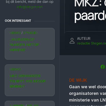
MKZ: o
bij dit bericht, meld die dan op
info@stegen.net
paar
OOK INTERESSANT
NIEUWS
/
SPRINGEN
AUTEUR
,,WIJ RIJDEN OP
redactie Stegen.n
PAARDEN, NIET OP
VARKENS”
NIEUWS
MKZ: GEEN INDOOR
DE WIJK
TOLBERT, WEL INDOOR
BRABANT
Gaan we wel door
organisatoren v
ministerie van L
ALGEMEEN
/
NIEUWS