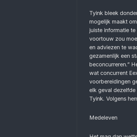
Tyink bleek donder
mogelijk maakt om 
juiste informatie 
voortouw zou moete
en adviezen te wac
gezamenlijk een st
beconcurreren.” He
wat concurrent Eex
voorbereidingen ge
elk geval dezelfde
Tyink. Volgens hem
Medeleven
Het mag dan wettel