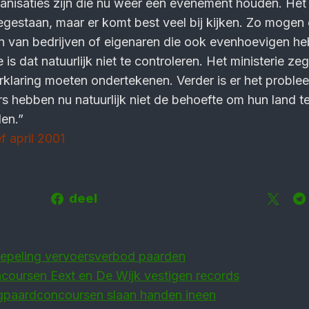
anisaties zijn die nu weer een evenement houden. Het 
gestaan, maar er komt best veel bij kijken. Zo mogen
 van bedrijven of eigenaren die ook evenhoevigen he
 is dat natuurlijk niet te controleren. Het ministerie ze
klaring moeten ondertekenen. Verder is er het proble
ërs hebben nu natuurlijk niet de behoefte om hun land te
len.”
f april 2001
deel
epeling vervoersverbod paarden
coursen Eext en De Wijk vestigen records
igpaardconcoursen slaan handen ineen