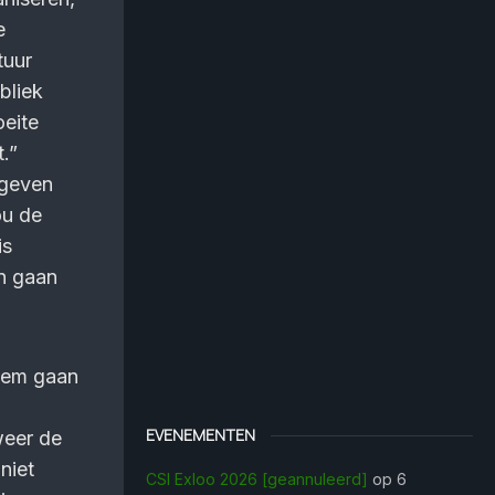
e
tuur
bliek
oeite
.”
egeven
ou de
is
en gaan
hem gaan
EVENEMENTEN
weer de
niet
CSI Exloo 2026 [geannuleerd]
op 6