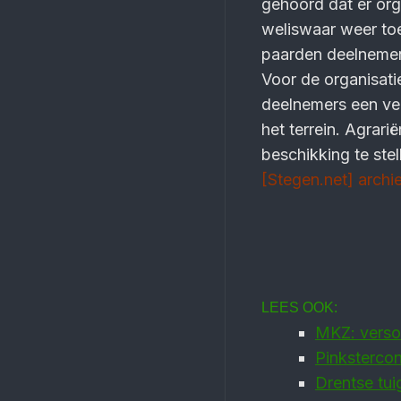
gehoord dat er org
weliswaar weer toe
paarden deelnemen
Voor de organisatie
deelnemers een ver
het terrein. Agrari
beschikking te stel
[Stegen.net] archie
LEES OOK:
MKZ: verso
Pinkstercon
Drentse tu