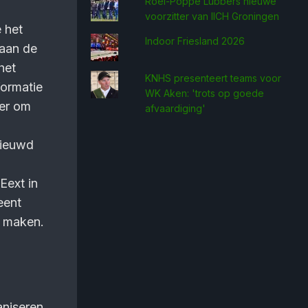
Roel-Poppe Lubbers nieuwe
voorzitter van IICH Groningen
 het
Indoor Friesland 2026
 aan de
het
KNHS presenteert teams voor
formatie
WK Aken: 'trots op goede
ter om
afvaardiging'
nieuwd
Eext in
eent
e maken.
niseren,