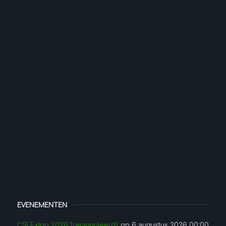
EVENEMENTEN
CSI Exloo 2026 [geannuleerd]
op 6 augustus 2026 00:00