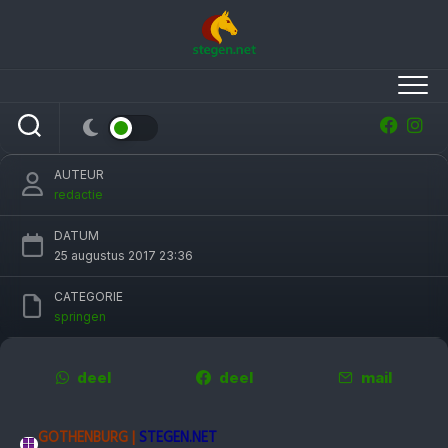
Skip
to
content
Ierse springruiters Europees kampioen,
Nederland klautert op naar zesde plaats
AUTEUR
redactie
DATUM
25 augustus 2017 23:36
CATEGORIE
springen
deel
deel
mail
GOTHENBURG |
STEGEN.NET