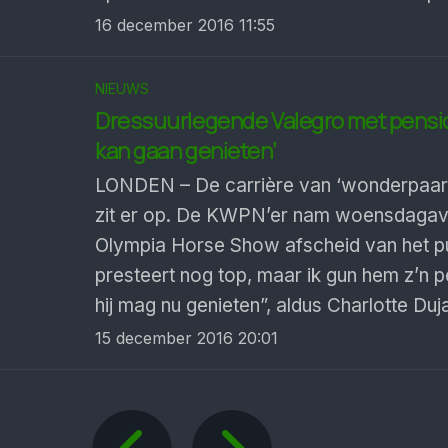
16 december 2016 11:55
NIEUWS
Dressuurlegende Valegro met pensioe
kan gaan genieten’
LONDEN – De carrière van ‘wonderpaar
zit er op. De KWPN’er nam woensdagavo
Olympia Horse Show afscheid van het pub
presteert nog top, maar ik gun hem z’n p
hij mag nu genieten”, aldus Charlotte Duja
15 december 2016 20:01