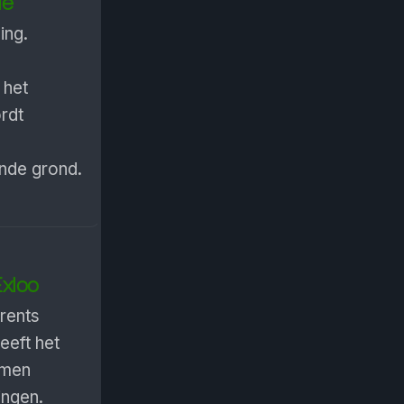
de
ing.
 het
rdt
nde grond.
Exloo
rents
eeft het
omen
ingen.