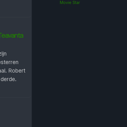
Movie Star
Teavanta
ijn
esterren
al. Robert
 derde.