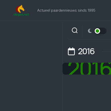
Skip
to
Actueel paardennieuws sinds 1995
content
2016
201