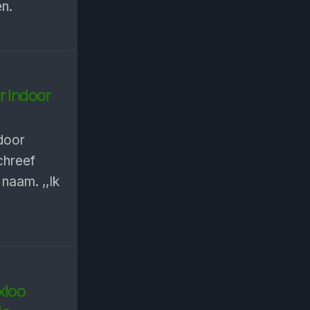
n.
r Indoor
door
chreef
naam. ,,Ik
xloo