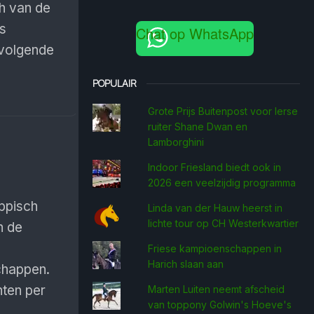
h van de
ls
Chat op WhatsApp
 volgende
POPULAIR
Grote Prijs Buitenpost voor Ierse
ruiter Shane Dwan en
Lamborghini
Indoor Friesland biedt ook in
2026 een veelzijdig programma
ppisch
Linda van der Hauw heerst in
lichte tour op CH Westerkwartier
n de
Friese kampioenschappen in
Harich slaan aan
chappen.
nten per
Marten Luiten neemt afscheid
van toppony Golwin's Hoeve's