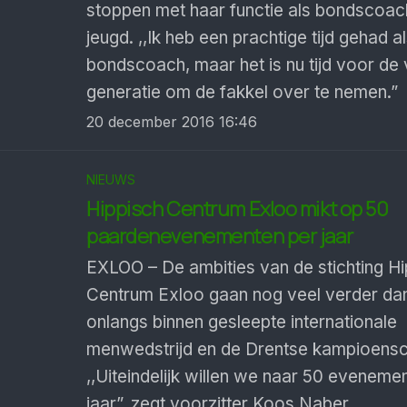
stoppen met haar functie als bondscoac
jeugd. ,,Ik heb een prachtige tijd gehad a
bondscoach, maar het is nu tijd voor de
generatie om de fakkel over te nemen.”
20 december 2016 16:46
NIEUWS
Hippisch Centrum Exloo mikt op 50
paardenevenementen per jaar
EXLOO – De ambities van de stichting Hi
Centrum Exloo gaan nog veel verder da
onlangs binnen gesleepte internationale
menwedstrijd en de Drentse kampioens
,,Uiteindelijk willen we naar 50 eveneme
jaar”, zegt voorzitter Koos Naber.