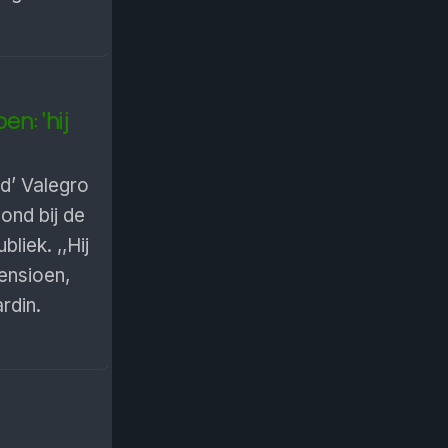
n: ‘hij
d’ Valegro
nd bij de
liek. ,,Hij
ensioen,
rdin.